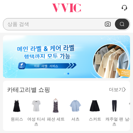
상품 검색
카테고리별 쇼핑
더보기
원피스
여성 티셔
패션 세트
셔츠
스커트
캐주얼 팬
남성
츠
츠