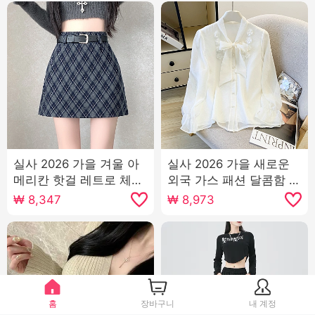
실사 2026 가을 겨울 아
실사 2026 가을 새로운
메리칸 핫걸 레트로 체크
외국 가스 패션 달콤함 얕
무늬 노출 방지 모직 한
은 살구 색상 쉬폰 긴팔
₩
8,347
₩
8,973
마디 반신 스커트 미니 스
셔츠 여성 셔츠 나비 매듭
커트 벨트 포함
홈
장바구니
내 계정