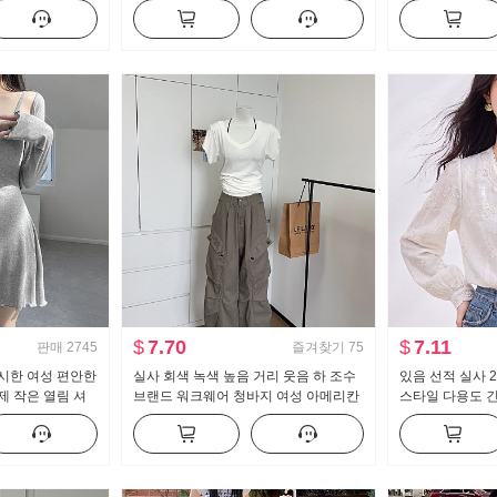
스트 도루 센스 넓은 다리 캐주얼 바지
뜨개질 블라우스
세트
$
7.70
$
7.11
판매
2745
즐겨찾기
75
시한 여성 편안한
실사 회색 녹색 높음 거리 웃음 하 조수
있음 선적 실사 2
제 작은 열림 셔
브랜드 워크웨어 청바지 여성 아메리칸
스타일 다용도 긴
레트로 루즈핏 바닥 청소 캐주얼 바지
셔츠