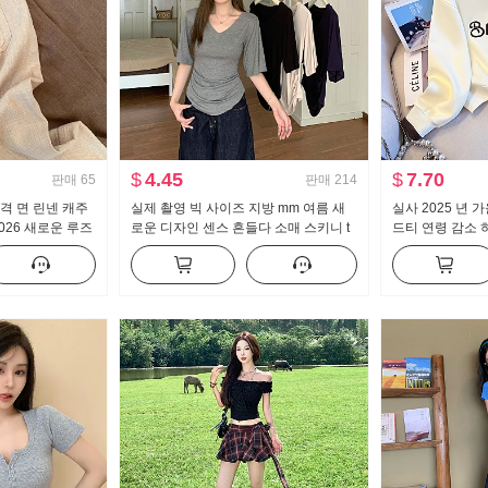
$
4.45
$
7.70
판매
65
판매
214
격 면 린넨 캐주
실제 촬영 빅 사이즈 지방 mm 여름 새
실사 2025 년 
026 새로운 루즈
로운 디자인 센스 흔들다 소매 스키니 t
드티 연령 감소 
 가벼운 스트레이
캐주얼 슬림해 보이는 몸매 가꾸기 만나
칼라 캐주얼 다
는 맨위