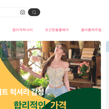


류
합리적럭셔리
포근한봄홈웨어
봄여름캐주얼