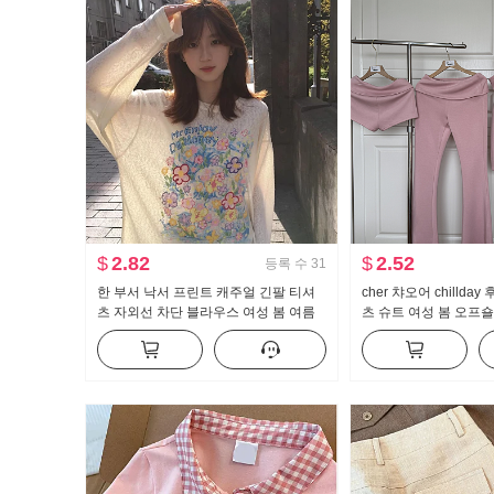
$
2.82
$
2.52
등록 수
31
한 부서 낙서 프린트 캐주얼 긴팔 티셔
cher 챠오어 chillda
츠 자외선 차단 블라우스 여성 봄 여름
츠 슈트 여성 봄 오프숄
루즈핏 느긋한 차가운 센스 라운드 넥
지 3종 세트
맨위