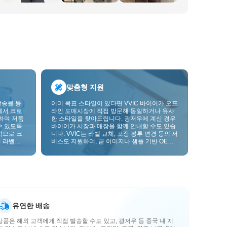
맞춤형 지원
발송률 등
이미 목표 스타일이 있다면 VVIC 바이어가 오프
에서 크로
라인 도매시장에 직접 방문해 동일하거나 유사
하여 저품
한 스타일을 찾아드립니다. 광저우에 계신 경우
수 있도록
바이어가 시장과 매장을 함께 안내할 수도 있습
적으로 크
니다. VVIC는 라벨 교체, 포장 봉투 변경 등의 서
 라벨을
비스도 지원하며, 곧 이미지나 샘플 기반 OEM
크를 한층
맞춤 제작도 지원할 예정입니다. 이를 통해 구매
를 비즈니스에 더 잘 맞는 공급망 역량으로 전환
할 수 있습니다.
유연한 배송
상품은 해외 고객에게 직접 발송할 수도 있고, 광저우 등 중국 내 지