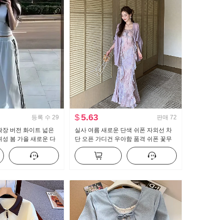
$
5.63
등록 수
29
판매
72
 확장 버전 화이트 넓은
실사 여름 새로운 단색 쉬폰 자외선 차
여성 봄 가을 새로운 다
단 오픈 가디건 우아함 품격 쉬폰 꽃무
 캐주얼 바닥 청소 바지
늬 여성 드레스 투피스 세트