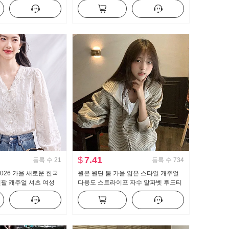
 캐미솔
선한
$
7.41
등록 수
21
등록 수
734
026 가을 새로운 한국
원본 원단 봄 가을 얇은 스타일 캐주얼
팔 캐주얼 셔츠 여성
다용도 스트라이프 자수 알파벳 후드티
재킷