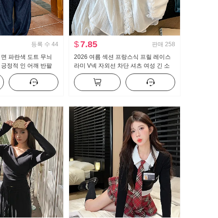
$
7.85
등록 수
44
판매
258
들 면 파란색 도트 무늬
2026 여름 섹션 프랑스식 프릴 레이스
긍정적 인 어깨 반팔
라미 V넥 자외선 차단 셔츠 여성 긴 소
 순수한 욕망 핫걸 몸
매 루즈핏 디자인 센스 켜기
 맨위