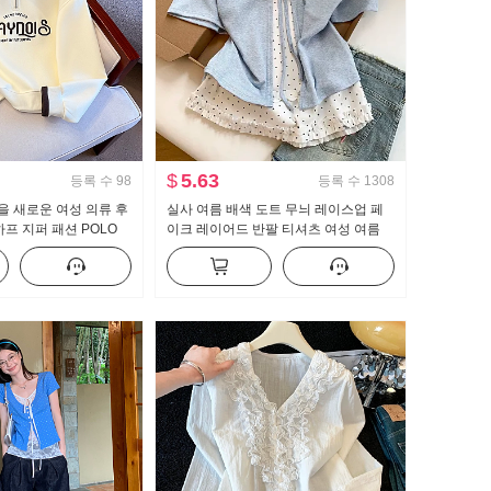
$
5.63
등록 수
98
등록 수
1308
가을 새로운 여성 의류 후
실사 여름 배색 도트 무늬 레이스업 페
하프 지퍼 패션 POLO
이크 레이어드 반팔 티셔츠 여성 여름
용도 슬림해 보이는
새로운 달콤한 스타일 작은 대중 맨위