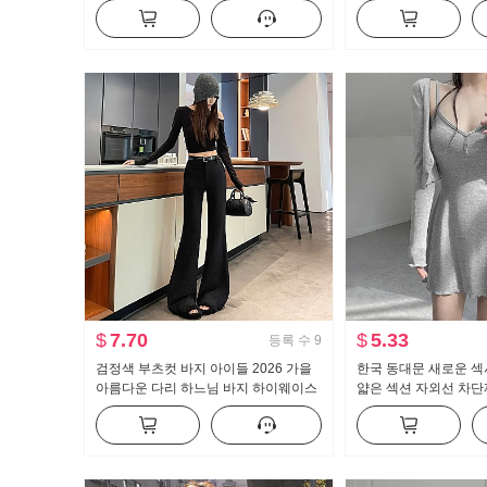
이크 퍼프 인형 셔츠 맨위
긴팔 셔츠 여성 셔츠
$
7.70
$
5.33
등록 수
9
검정색 부츠컷 바지 아이들 2026 가을
한국 동대문 새로운 섹
아름다운 다리 하느님 바지 하이웨이스
얇은 섹션 자외선 차단
트 수퍼 모델 바지 몸매 가꾸기 신축성
츠 슬링 치마 정장 여자
캐주얼 나팔 슬랙스