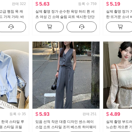
$
5.63
$
5.19
판매
322
등록 수
759
고급 행침 목 캐
실제 촬영 정가 순수한 욕망 허리 흰 셔
실제 촬영 정가 
 가져 가라. 바
츠 여성 긴 소매 슬림 피트 섹시한 단단
한 뜨거운 소녀 
 소녀 뜨개질 튜
한 셔츠 ol 유니폼 경력 작업복
개 긴 소매 티셔
$
5.93
$
4.89
등록 수
35
판매
251
운 한국 스타일 루
있음 선적 작은 대중 디자인 센스 레이
실제 촬영 부드러
원 스타일 프릴
스업 쇼트 스타일 조끼 베스트 하이웨이
느슨한 게으른 기