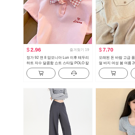
$
2.96
$
7.70
즐겨찾기
19
정가 92 면 8 암모니아 Lun 이후 테두리
오래된 돈 바람 고급 품
하트 자수 달콤함 쇼트 스타일 POLO 칼
얼 바지 여성 봄 여름 2
라 티셔츠 몸매 가꾸기 작은 키 트렌디
핏 슬림해 보이는 얇고
트 팬츠