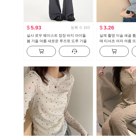
$
5.93
$
3.26
등록 수
163
실사 로우 웨이스트 정장 바지 아이들
실제 촬영 이슬 쇄골 틈
봄 가을 여름 새로운 루즈핏 도루 가을
매 티셔츠 여자 여름 
센스 bf 느긋한 캐주얼 부츠컷 와이드 레
한 새로운 버튼 디자인
그 팬츠
맨위