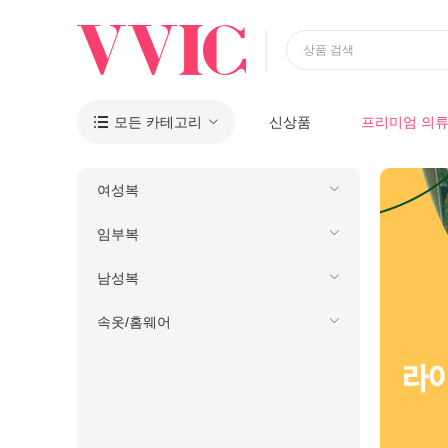
상품 검색
모든 카테고리
신상품
프리미엄 의

여성복
임부복
남성복
속옷/홈웨어