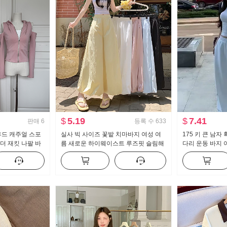
$
5.19
$
7.41
판매
6
등록 수
633
y 후드 캐주얼 스포
실사 빅 사이즈 꽃밭 치마바지 여성 여
175 키 큰 남자
더 재킷 나팔 바
름 새로운 하이웨이스트 루즈핏 슬림해
다리 운동 바지 
보이는 도루 센스 배기 바지 캐주얼 와
용도 스트라이프
이드 레그 팬츠