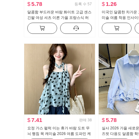
$
5.78
$
1.26
등록 수
57
달콤함 부드러운 바람 화이트 고급 센스
미국인 달콤한 차가운 
긴팔 여성 셔츠 이른 가을 프랑스식 허
미솔 여름 착용 인사이드
리 수축 슬림해 보이는 맨위
지를 입는 셔츠 뜨거운
브 톱 맨위
$
7.41
$
5.78
판매
38
요정 가스 펄럭 이는 휴가 바람 도트 무
실사 2026 가을 새로
늬 행침 목 캐미솔 2026 여름 도파민 케
즈핏 다용도 달콤함 학