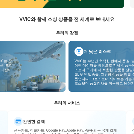
VVIC와 함께 소싱 상품을 전 세계로 보내세요
우리의 강점
더 낮은 리스크
IC는 중
VVIC는 수년간 축적한 판매자 품질, 
품, 포장,
이행 데이터를 바탕으로 전체 상품군
 과정이
스보더 구매에 더 적합한 상품을 선별
질, 낮은 발송률, 고위험 상품을 피할 
돕습니다. 크로스보더 사이트는 기본
로스보더 품질검사를 적용하고 원산지
부착하여 품질, 통관, 사후관리 리스
낮춥니다.
우리의 서비스
간편한 결제
신용카드, 직불카드, Google Pay, Apple Pay, PayPal 등 국제 결제