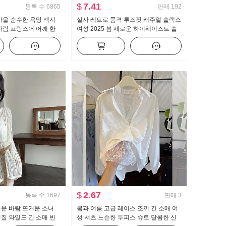
$
7.41
등록 수
6865
판매
192
가을 순수한 욕망 섹시
실사 레트로 품격 루즈핏 캐주얼 슬랙스
바람 프랑스어 어깨 한
여성 2025 봄 새로운 하이웨이스트 슬
츠 여자 프릴 허리 맨위
림해 보이는 도루 센스 바닥 청소 바지
긴 바지
$
2.67
등록 수
1697
판매
3
운 바람 뜨거운 소녀
봄과 여름 고급 레이스 조끼 긴 소매 여
질 와일드 긴 소매 빈
성 셔츠 느슨한 투피스 슈트 달콤한 신