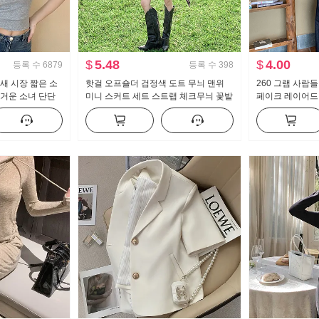
$
5.48
$
4.00
등록 수
6879
등록 수
398
새 시장 짧은 소
핫걸 오프숄더 검정색 도트 무늬 맨위
260 그램 사람
뜨거운 소녀 단단
미니 스커트 세트 스트랩 체크무늬 꽃밭
페이크 레이어드 
 센스 짧은 단락
반신 스커트 레트로 체크 스커트
여성 티셔츠 여름
매 가꾸기 레이스