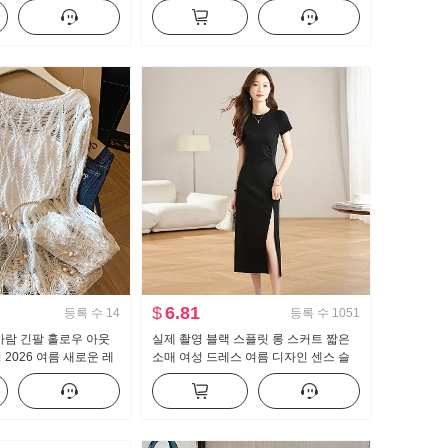
 단색 슬림해 보이는
긴팔 맨위 여성
$
6.81
등록 수
14
등록 수
1051
바람 긴팔 홀로우 아웃
실제 촬영 블랙 스플릿 롱 스커트 짧은
2026 여름 새로운 레
소매 여성 드레스 여름 디자인 센스 슬
축 자외선 차단 블라우스
림 피트 기질 치마