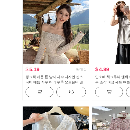
$
5.19
$
4.89
판매
1
핑크색 매듭 톤 남자 자수 디자인 센스
민소매 체크무늬 맨위 
나비 매듭 자수 허리 수축 오프숄더 맨
두 조각 여성 세트 여름 
위 fh26c3t2792
자이언트 잘 생긴 품격
가져 가라.