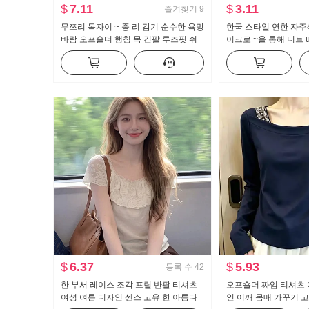
$
7.11
$
3.11
즐겨찾기
9
무쯔리 목자이 ~ 중 리 감기 순수한 욕망
한국 스타일 연한 자주
바람 오프숄더 행침 목 긴팔 루즈핏 쉬
이크로 ~을 통해 니트 
폰 톱 여성 스트레이트 반신 치마 세트
츠 여성 여름 얇은 스
슬림해 보이는 미니멀
$
6.37
$
5.93
등록 수
42
한 부서 레이스 조각 프릴 반팔 티셔츠
오프숄더 짜임 티셔츠 
여성 여름 디자인 센스 고유 한 아름다
인 어깨 몸매 가꾸기 