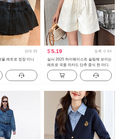
$
5.19
판매
39
등록 수
64
겨울 레트로 정장 미니
실사 2025 하이웨이스트 슬림해 보이는
레트로 국풍 자카드 단추 중식 한 마디
얇은 스타일 와이드 레그 팬츠 반바지
핫 바지