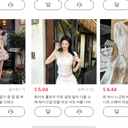
이드 가져 가라.
크색 맨위
소매 Chic 맨위
$
5.04
$
4.44
즐겨찾기
6
등록 수
22
 접기 종 꿈 꽃 벽
화이트 홀로우 아웃 광장 칼라 거품 소
한 부서 느긋한 
랄 드레스
매 레이스업 반팔 여성 셔츠 여름 나비
니트 스웨터 여성 
매듭 레이스 레이스 쇼트 스타일 맨위
이스업 허리 수
맨위