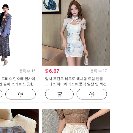
$
6.67
등록 수
16
등록 수
17
립 드레스 민소매 인사이
망사 프린트 레트로 섹시함 트임 반팔
중간 길이 스커트 느긋한
드레스 하이웨이스트 품격 일상 영 섹션
 2 세트
슬림해 보이는 쇼트 스타일 치파오