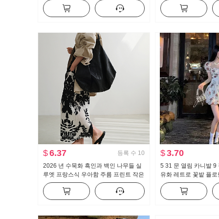
운 작은 키 슬림해 보이는 맨위
자이언트 잘 생긴 인사
긴팔 맨위 기본 셔츠
$
6.37
$
3.70
등록 수
10
2026 년 수묵화 흑인과 백인 나무들 실
5 31 문 열림 카니발 9
루엣 프랑스식 우아함 주름 프린트 작은
유화 레트로 꽃밭 플로
대중 고급 센스 한 마디 반신 스커트 여
성