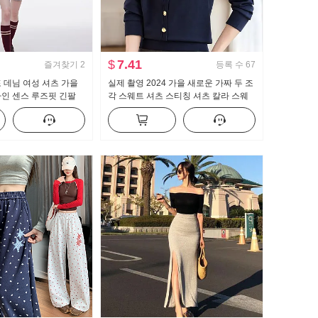
$
7.41
즐겨찾기
2
등록 수
67
 데님 여성 셔츠 가을
실제 촬영 2024 가을 새로운 가짜 두 조
인 센스 루즈핏 긴팔
각 스웨트 셔츠 스티칭 셔츠 칼라 스웨
5 년 새로운
트 셔츠 느슨한 패션 단순한 여가 맨위