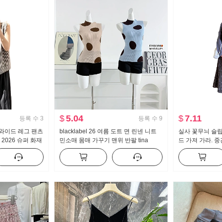
$
5.04
$
7.11
등록 수
3
등록 수
9
와이드 레그 팬츠
blacklabel 26 여름 도트 면 린넨 니트
실사 꽃무늬 슬
2026 슈퍼 화재
민소매 몸매 가꾸기 맨위 반팔 tina
드 가져 가라. 
 전체 집합 착용
open yy
바람 스웨터 코트