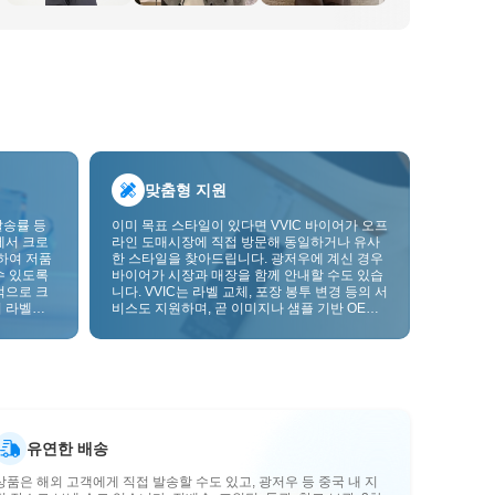
맞춤형 지원
발송률 등
이미 목표 스타일이 있다면 VVIC 바이어가 오프
에서 크로
라인 도매시장에 직접 방문해 동일하거나 유사
하여 저품
한 스타일을 찾아드립니다. 광저우에 계신 경우
수 있도록
바이어가 시장과 매장을 함께 안내할 수도 있습
적으로 크
니다. VVIC는 라벨 교체, 포장 봉투 변경 등의 서
 라벨을
비스도 지원하며, 곧 이미지나 샘플 기반 OEM
크를 한층
맞춤 제작도 지원할 예정입니다. 이를 통해 구매
를 비즈니스에 더 잘 맞는 공급망 역량으로 전환
할 수 있습니다.
유연한 배송
상품은 해외 고객에게 직접 발송할 수도 있고, 광저우 등 중국 내 지