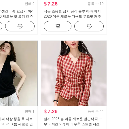
$
7.26
판매
9
등록 수
19
 생긴 ~ 중 꼬집기 허리
작은 조용한 잠시 공작 블루 아마 바지
6 새로운 빛 요리 한 작
2026 여름 새로운 다용도 루즈핏 캐주
명중 섹션 치마 세트 투
얼 바지 맨위
$
7.26
판매
1
등록 수
44
커피 색상 행침 목 니트
실사 2026 봄 여름 새로운 빨간색 체크
2026 여름 새로운 민
무늬 셔츠 V넥 허리 수축 스트랩 셔츠