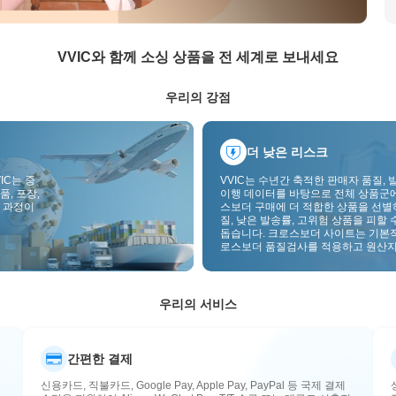
VVIC와 함께 소싱 상품을 전 세계로 보내세요
우리의 강점
더 낮은 리스크
IC는 중
VVIC는 수년간 축적한 판매자 품질, 
품, 포장,
이행 데이터를 바탕으로 전체 상품군
 과정이
스보더 구매에 더 적합한 상품을 선별
질, 낮은 발송률, 고위험 상품을 피할 
돕습니다. 크로스보더 사이트는 기본
로스보더 품질검사를 적용하고 원산지
부착하여 품질, 통관, 사후관리 리스
낮춥니다.
우리의 서비스
간편한 결제
신용카드, 직불카드, Google Pay, Apple Pay, PayPal 등 국제 결제