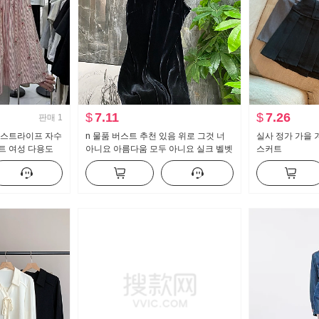
$
7.11
$
7.26
판매
1
 스트라이프 자수
n 물품 버스트 추천 있음 위로 그것 너
실사 정가 가을 
트 여성 다용도
아니요 아름다움 모두 아니요 실크 벨벳
스커트
커트 A라인 스커
슬립 드레스 33116