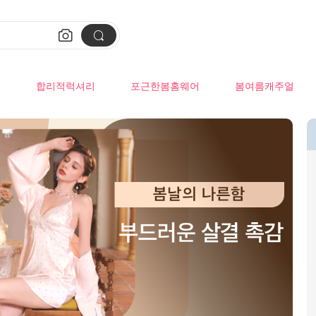


류
합리적럭셔리
포근한봄홈웨어
봄여름캐주얼