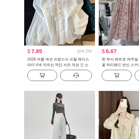
$
7.85
$
6.67
판매
258
2026 여름 섹션 프랑스식 프릴 레이스
한 부서 레트로 캐주얼
라미 V넥 자외선 차단 셔츠 여성 긴 소
꽃 허리밴드 반신 스커
매 루즈핏 디자인 센스 켜기
슬림해 보이는 중간 스
트