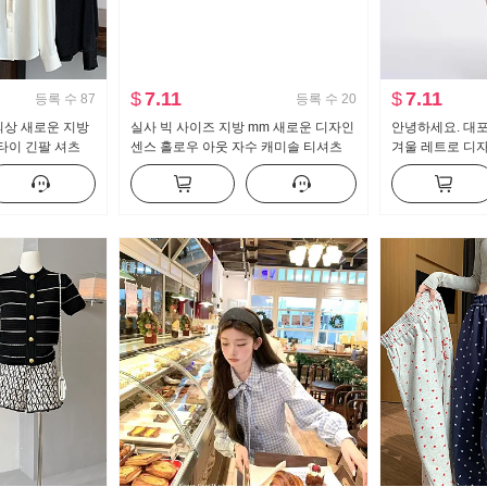
$
7.11
$
7.11
등록 수
87
등록 수
20
 의상 새로운 지방
실사 빅 사이즈 지방 mm 새로운 디자인
안녕하세요. 대포
넥타이 긴팔 셔츠
센스 홀로우 아웃 자수 캐미솔 티셔츠
겨울 레트로 디자
드 잡아라. 의류
투피스 세트 표지 고기 슬림해 보이는
Chic 셔츠 202
맨위