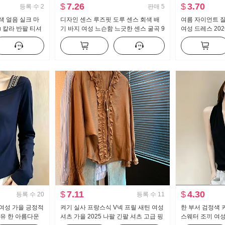
$
7.26
$
3.70
등록 수
2
판매
5
색 얼음 실크 마
디자인 센스 루즈핏 도루 센스 회색 배
여름 자이언트 잘
u 칼라 반팔 티셔
기 바지 여성 느슨함 느긋한 센스 굴곡 9
여성 드레스 202
타일 꼬집기 허리
부 바지 하이웨이스트 캐주얼 풍선 바지
은 대중 아니요 
리즘 다용도 맨위
피스 세트
$
7.11
$
4.30
등록 수
20
등록 수
11
여성 가을 긍정적
켜기 실사 프랑스식 V넥 프릴 새틴 여성
한 부서 검정색 
고유 한 아름다운
셔츠 가을 2025 나팔 긴팔 셔츠 고급 핑
스웨터 조끼 여성 