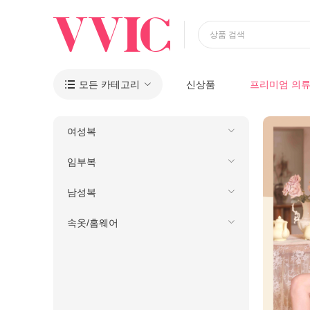
상품 검색
모든 카테고리
신상품
프리미엄 의

여성복
임부복
남성복
속옷/홈웨어