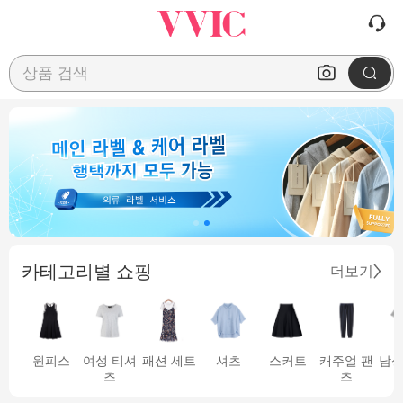
상품 검색
카테고리별 쇼핑
더보기
원피스
여성 티셔
패션 세트
셔츠
스커트
캐주얼 팬
남성
츠
츠