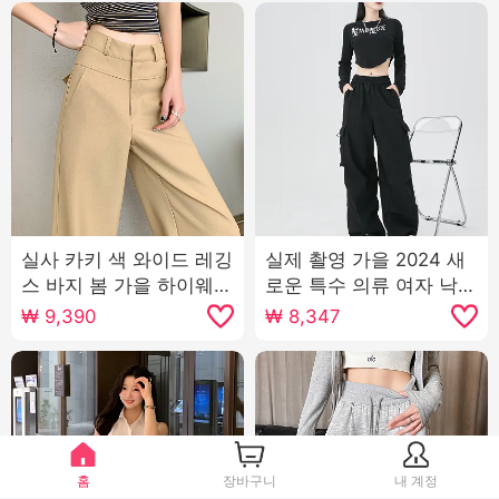
실사 카키 색 와이드 레깅
실제 촬영 가을 2024 새
스 바지 봄 가을 하이웨이
로운 특수 의류 여자 낙하
스트 도루 센스 좁은 에디
산 여가 와이드 레깅스 바
₩
9,390
₩
8,347
션 슬림해 보이는 정장 바
지 높은 허리 미국인 작은
지 캐주얼 스트레이트 팬
남자 스포츠 바지
츠
홈
장바구니
내 계정