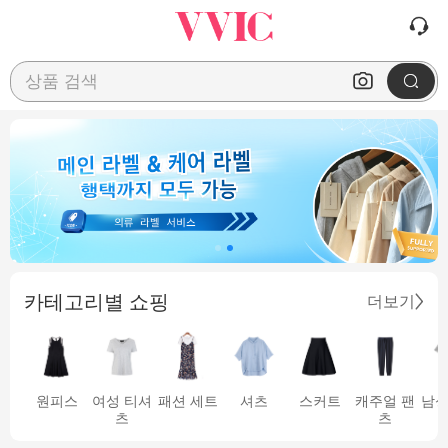
상품 검색
카테고리별 쇼핑
더보기
원피스
여성 티셔
패션 세트
셔츠
스커트
캐주얼 팬
남성
츠
츠