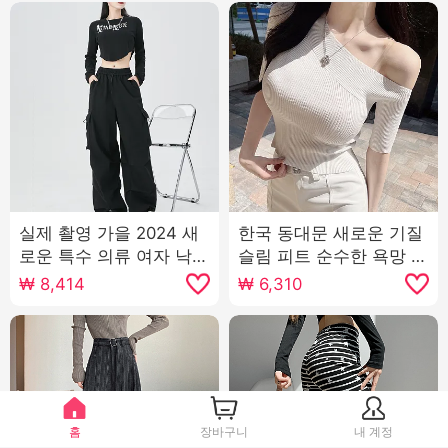
실제 촬영 가을 2024 새
한국 동대문 새로운 기질
로운 특수 의류 여자 낙하
슬림 피트 순수한 욕망 디
산 여가 와이드 레깅스 바
스플레이 몸 섹시한 뜨거
₩
8,414
₩
6,310
지 높은 허리 미국인 작은
운 소녀 짧은 단락 와일드
남자 스포츠 바지
니트웨어 티셔츠 여자
홈
장바구니
내 계정