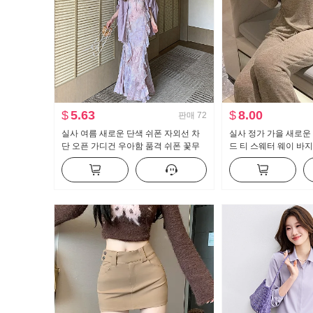
$
5.63
$
8.00
판매
72
실사 여름 새로운 단색 쉬폰 자외선 차
실사 정가 가을 새로운
단 오픈 가디건 우아함 품격 쉬폰 꽃무
드 티 스웨터 웨이 바
늬 여성 드레스 투피스 세트
세트 스포츠 슈트 여성