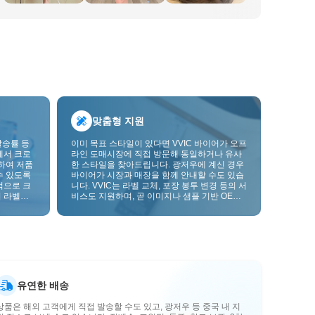
맞춤형 지원
발송률 등
이미 목표 스타일이 있다면 VVIC 바이어가 오프
에서 크로
라인 도매시장에 직접 방문해 동일하거나 유사
하여 저품
한 스타일을 찾아드립니다. 광저우에 계신 경우
수 있도록
바이어가 시장과 매장을 함께 안내할 수도 있습
적으로 크
니다. VVIC는 라벨 교체, 포장 봉투 변경 등의 서
 라벨을
비스도 지원하며, 곧 이미지나 샘플 기반 OEM
크를 한층
맞춤 제작도 지원할 예정입니다. 이를 통해 구매
를 비즈니스에 더 잘 맞는 공급망 역량으로 전환
할 수 있습니다.
유연한 배송
상품은 해외 고객에게 직접 발송할 수도 있고, 광저우 등 중국 내 지