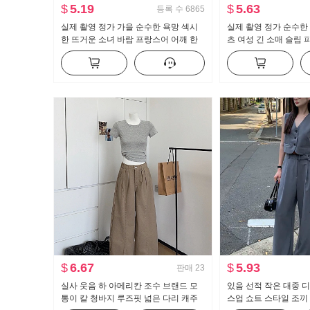
$
5.19
$
5.63
등록 수
6865
실제 촬영 정가 가을 순수한 욕망 섹시
실제 촬영 정가 순수한 
한 뜨거운 소녀 바람 프랑스어 어깨 한
츠 여성 긴 소매 슬림 
개 긴 소매 티셔츠 여자 프릴 허리 맨위
한 셔츠 ol 유니폼 경
$
6.67
$
5.93
판매
23
실사 웃음 하 아메리칸 조수 브랜드 모
있음 선적 작은 대중 
통이 칼 청바지 루즈핏 넓은 다리 캐주
스업 쇼트 스타일 조끼