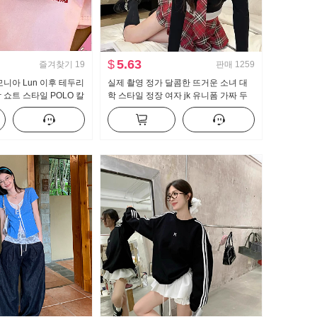
$
5.63
즐겨찾기
19
판매
1259
암모니아 Lun 이후 테두리
실제 촬영 정가 달콤한 뜨거운 소녀 대
 쇼트 스타일 POLO 칼
학 스타일 정장 여자 jk 유니폼 가짜 두
가꾸기 작은 키 트렌디
조각 순수한 욕망 맨위 하프 바디 퀼로
트 2 피스 세트