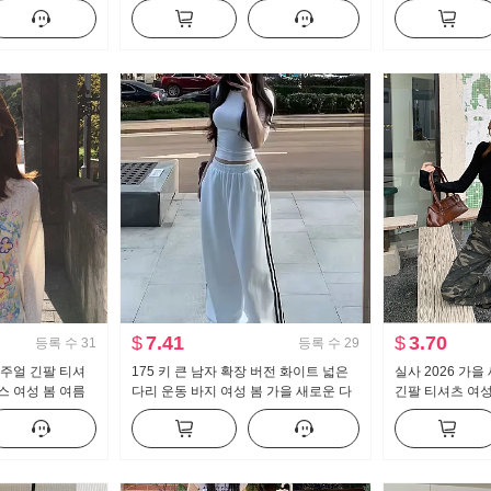
다리 캐주얼 바지
긴팔 셔츠 여성 셔츠
뜨개질 블라우스
$
7.41
$
3.70
등록 수
31
등록 수
29
캐주얼 긴팔 티셔
175 키 큰 남자 확장 버전 화이트 넓은
실사 2026 가
스 여성 봄 여름
다리 운동 바지 여성 봄 가을 새로운 다
긴팔 티셔츠 여
센스 라운드 넥
용도 스트라이프 캐주얼 바닥 청소 바지
칸 핫걸 오프숄