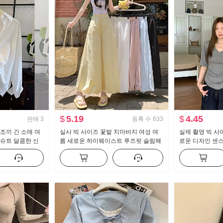
$
5.19
$
4.45
판매
3
등록 수
633
조끼 긴 소매 여
실사 빅 사이즈 꽃밭 치마바지 여성 여
실제 촬영 빅 사
 슈트 달콤한 신
름 새로운 하이웨이스트 루즈핏 슬림해
로운 디자인 센스
보이는 도루 센스 배기 바지 캐주얼 와
캐주얼 슬림해 
이드 레그 팬츠
는 맨위