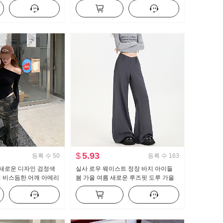
 캐미솔
이크 퍼프 인형 셔츠 맨위
$
5.93
등록 수
50
등록 수
163
을 새로운 디자인 검정색
실사 로우 웨이스트 정장 바지 아이들
성 비스듬한 어깨 아메리
봄 가을 여름 새로운 루즈핏 도루 가을
더 오프숄더 맨위
센스 bf 느긋한 캐주얼 부츠컷 와이드 레
그 팬츠