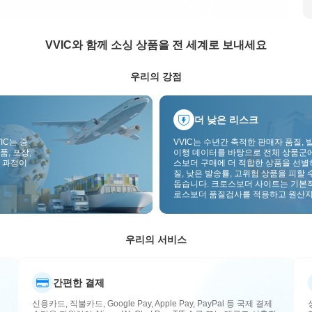
VVIC와 함께 소싱 상품을 전 세계로 보내세요
우리의 강점
더 낮은 리스크
IC는 중
VVIC는 수년간 축적한 판매자 품질, 
품, 포장,
이행 데이터를 바탕으로 전체 상품군
 과정이
스보더 구매에 더 적합한 상품을 선별
질, 낮은 발송률, 고위험 상품을 피할 
돕습니다. 크로스보더 사이트는 기본
로스보더 품질검사를 적용하고 원산지
부착하여 품질, 통관, 사후관리 리스
낮춥니다.
우리의 서비스
간편한 결제
신용카드, 직불카드, Google Pay, Apple Pay, PayPal 등 국제 결제