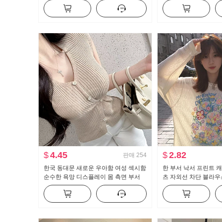
얼 바지
스트 도루 센스 넓은 
세트
$
4.45
$
2.82
판매
254
한국 동대문 새로운 우아함 여성 섹시함
한 부서 낙서 프린트 
순수한 욕망 디스플레이 몸 측면 부서
츠 자외선 차단 블라우
버클 반팔 니트 티셔츠 맨위
루즈핏 느긋한 차가운 
맨위