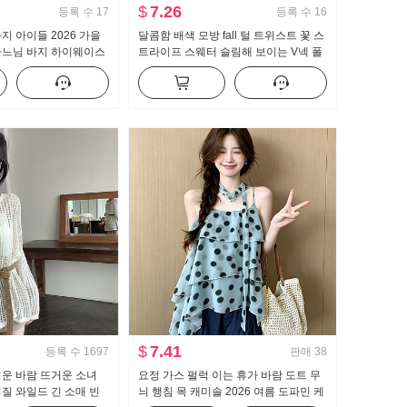
$
7.26
등록 수
17
등록 수
16
지 아이들 2026 가을
달콤함 배색 모방 fall 털 트위스트 꽃 스
하느님 바지 하이웨이스
트라이프 스웨터 슬림해 보이는 V넥 폴
지 몸매 가꾸기 신축성
로 칼라 레이스 니트 오픈 가디건
랙스
$
7.41
등록 수
1697
판매
38
운 바람 뜨거운 소녀
요정 가스 펄럭 이는 휴가 바람 도트 무
질 와일드 긴 소매 빈
늬 행침 목 캐미솔 2026 여름 도파민 케