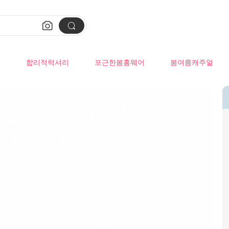


류
합리적럭셔리
포근한봄홈웨어
봄여름캐주얼