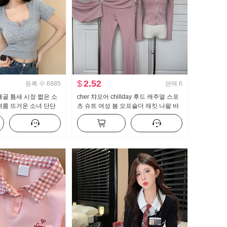
$
2.52
등록 수
6885
판매
6
쇄골 틈새 시장 짧은 소
cher 챠오어 chillday 후드 캐주얼 스포
여름 뜨거운 소녀 단단
츠 슈트 여성 봄 오프숄더 재킷 나팔 바
디자인 센스 짧은 단락
지 3종 세트