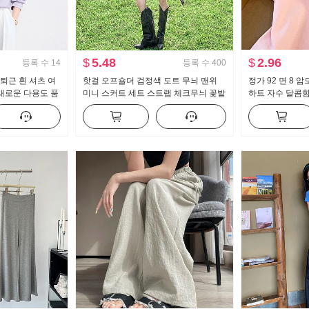
$
5.48
$
2.96
등록 수
14
등록 수
400
퇴근 흰 셔츠 여
핫걸 오프숄더 검정색 도트 무늬 맨위
정가 92 면 8 
 새로운 다용도 품
미니 스커트 세트 스트랩 체크무늬 꽃밭
하트 자수 달콤함
반신 스커트 레트로 체크 스커트
라 티셔츠 몸매 