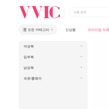
상품 검색
모든 카테고리
신상품
프리미엄 의

여성복
임부복
남성복
속옷/홈웨어