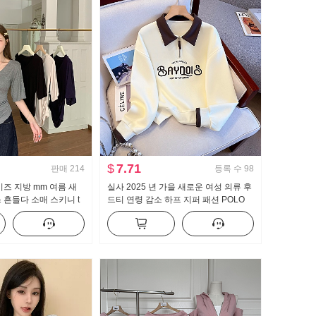
$
7.71
판매
214
등록 수
98
이즈 지방 mm 여름 새
실사 2025 년 가을 새로운 여성 의류 후
 흔들다 소매 스키니 t
드티 연령 감소 하프 지퍼 패션 POLO
보이는 몸매 가꾸기 만나
칼라 캐주얼 다용도 슬림해 보이는