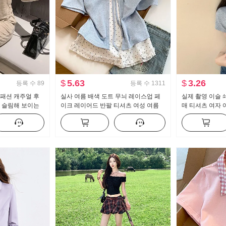
$
5.63
$
3.26
등록 수
89
등록 수
1311
 패션 캐주얼 후
실사 여름 배색 도트 무늬 레이스업 페
실제 촬영 이슬 
지 슬림해 보이는
이크 레이어드 반팔 티셔츠 여성 여름
매 티셔츠 여자 
 트렌디
새로운 달콤한 스타일 작은 대중 맨위
한 새로운 버튼 
맨위