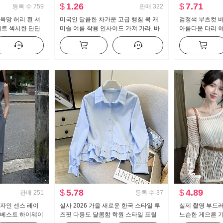
$
1.26
$
7.71
등록 수
759
판매
322
욕망 허리 흰 셔
미국인 달콤한 차가운 고급 행침 목 캐
검정색 부츠컷 바
피트 섹시한 단단
미솔 여름 착용 인사이드 가져 가라. 바
아름다운 다리 
력 작업복
지를 입는 셔츠 뜨거운 소녀 뜨개질 튜
트 수퍼 모델 바
브 톱 맨위
캐주얼 나팔 슬
$
5.78
$
4.89
판매
251
등록 수
37
디자인 센스 레이
실사 2026 가을 새로운 한국 스타일 루
실제 촬영 부드러
 베스트 하이웨이
즈핏 다용도 달콤함 학원 스타일 프릴
느슨한 게으른 기