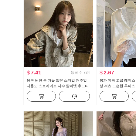
$
7.41
$
2.67
등록 수
734
원본 원단 봄 가을 얇은 스타일 캐주얼
봄과 여름 고급 레이스 
다용도 스트라이프 자수 알파벳 후드티
성 셔츠 느슨한 투피스
재킷
선한