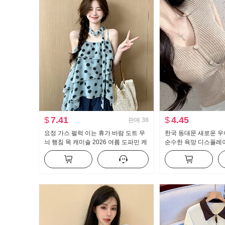
$
7.41
$
4.45
판매
38
요정 가스 펄럭 이는 휴가 바람 도트 무
한국 동대문 새로운 우
늬 행침 목 캐미솔 2026 여름 도파민 케
순수한 욕망 디스플레이
이크 퍼프 인형 셔츠 맨위
버클 반팔 니트 티셔츠