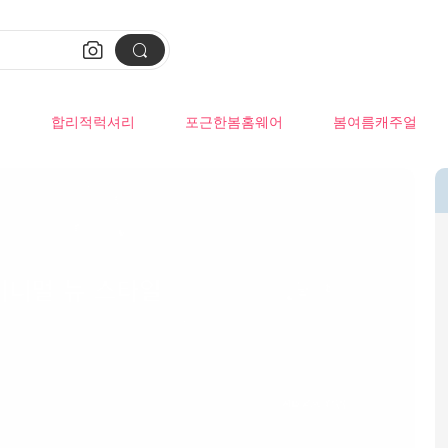


류
합리적럭셔리
포근한봄홈웨어
봄여름캐주얼