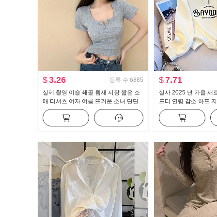
$
3.26
$
7.71
등록 수
6885
실제 촬영 이슬 쇄골 틈새 시장 짧은 소
실사 2025 년 가을 새
매 티셔츠 여자 여름 뜨거운 소녀 단단
드티 연령 감소 하프 지
한 새로운 버튼 디자인 센스 짧은 단락
칼라 캐주얼 다용도 슬
맨위