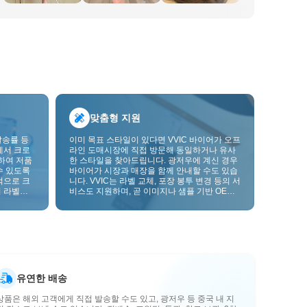
맞춤형 지원
발송률 등
이미 목표 스타일이 있다면 VVIC 바이어가 오프
에서 크로
라인 도매시장에 직접 방문해 동일하거나 유사
하여 저품
한 스타일을 찾아드립니다. 광저우에 계신 경우
수 있도록
바이어가 시장과 매장을 함께 안내할 수도 있습
적으로 크
니다. VVIC는 라벨 교체, 포장 봉투 변경 등의 서
 라벨을
비스도 지원하며, 곧 이미지나 샘플 기반 OEM
크를 한층
맞춤 제작도 지원할 예정입니다. 이를 통해 구매
를 비즈니스에 더 잘 맞는 공급망 역량으로 전환
할 수 있습니다.
유연한 배송
상품은 해외 고객에게 직접 발송할 수도 있고, 광저우 등 중국 내 지