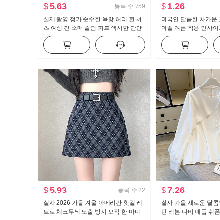
$
5.63
$
1.26
등록 수
759
실제 촬영 정가 순수한 욕망 허리 흰 셔
미국인 달콤한 차가운 
츠 여성 긴 소매 슬림 피트 섹시한 단단
미솔 여름 착용 인사이드
한 셔츠 ol 유니폼 경력 작업복
지를 입는 셔츠 뜨거운
브 톱 맨위
$
5.93
$
7.26
등록 수
22
실사 2026 가을 겨울 아메리칸 핫걸 레
실사 가을 새로운 달콤
트로 체크무늬 노출 방지 모직 한 마디
틴 리본 나비 매듭 쉬