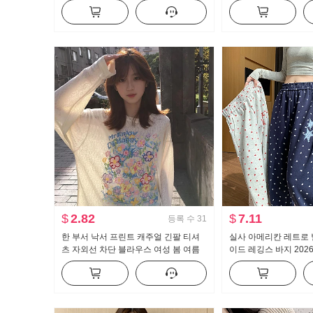
반신 스커트 미니 스커트 벨트 포함
여성 셔츠
$
2.82
$
7.11
등록 수
31
한 부서 낙서 프린트 캐주얼 긴팔 티셔
실사 아메리칸 레트로 
츠 자외선 차단 블라우스 여성 봄 여름
이드 레깅스 바지 202
루즈핏 느긋한 차가운 센스 라운드 넥
션 루즈핏 슬림해 보이
맨위