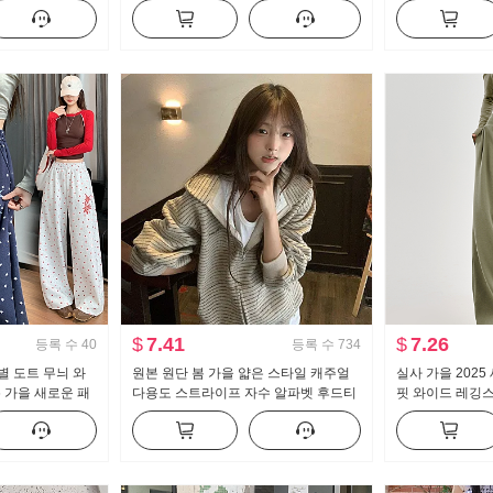
얼 바지
스트 도루 센스 
세트
$
7.41
$
7.26
등록 수
40
등록 수
734
별 도트 무늬 와
원본 원단 봄 가을 얇은 스타일 캐주얼
실사 가을 202
6 가을 새로운 패
다용도 스트라이프 자수 알파벳 후드티
핏 와이드 레깅스
는 캐주얼 바지
재킷
펌프 로프 캐주얼
스 운동 바지