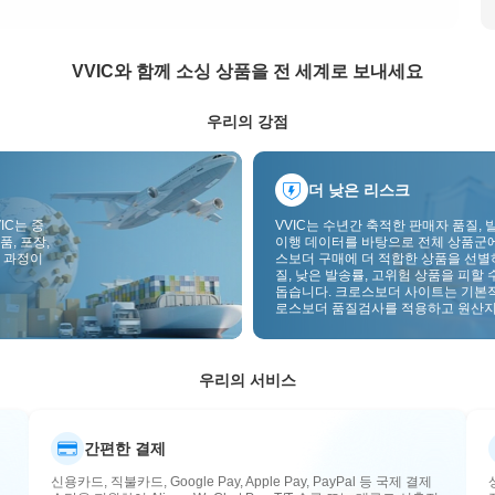
VVIC와 함께 소싱 상품을 전 세계로 보내세요
우리의 강점
더 낮은 리스크
IC는 중
VVIC는 수년간 축적한 판매자 품질, 
품, 포장,
이행 데이터를 바탕으로 전체 상품군
 과정이
스보더 구매에 더 적합한 상품을 선별
질, 낮은 발송률, 고위험 상품을 피할 
돕습니다. 크로스보더 사이트는 기본
로스보더 품질검사를 적용하고 원산지
부착하여 품질, 통관, 사후관리 리스
낮춥니다.
우리의 서비스
간편한 결제
신용카드, 직불카드, Google Pay, Apple Pay, PayPal 등 국제 결제