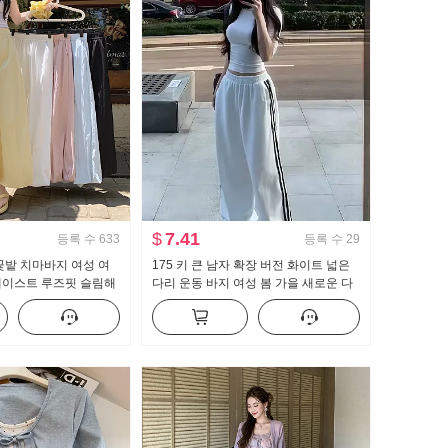
$
7.41
등록 수
633
등록 수
29
꽃밭 치마바지 여성 여
175 키 큰 남자 확장 버전 화이트 넓은
웨이스트 루즈핏 슬림해
다리 운동 바지 여성 봄 가을 새로운 다
 배기 바지 캐주얼 와
용도 스트라이프 캐주얼 바닥 청소 바지