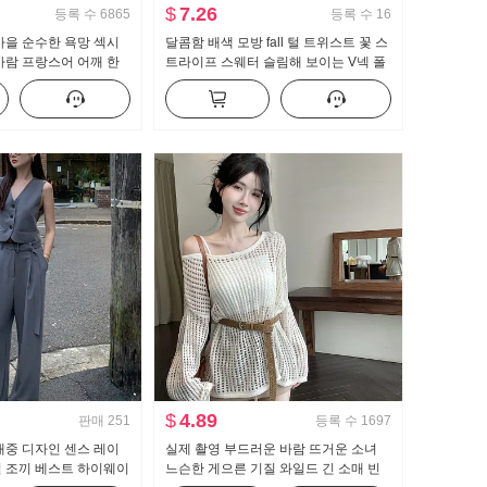
$
7.26
등록 수
6865
등록 수
16
가을 순수한 욕망 섹시
달콤함 배색 모방 fall 털 트위스트 꽃 스
바람 프랑스어 어깨 한
트라이프 스웨터 슬림해 보이는 V넥 폴
츠 여자 프릴 허리 맨위
로 칼라 레이스 니트 오픈 가디건
$
4.89
판매
251
등록 수
1697
대중 디자인 센스 레이
실제 촬영 부드러운 바람 뜨거운 소녀
일 조끼 베스트 하이웨이
느슨한 게으른 기질 와일드 긴 소매 빈