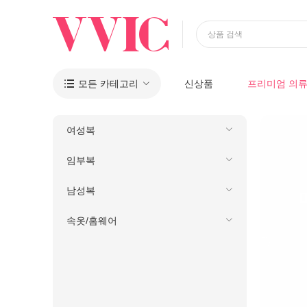
상품 검색
모든 카테고리
신상품
프리미엄 의

여성복
임부복
남성복
속옷/홈웨어