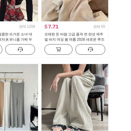
$
7.71
판매
1259
판매
65
달콤한 뜨거운 소녀 대
오래된 돈 바람 고급 품격 면 린넨 캐주
자 jk 유니폼 가짜 두
얼 바지 여성 봄 여름 2026 새로운 루즈
 맨위 하프 바디 퀼로
핏 슬림해 보이는 얇고 가벼운 스트레이
트 팬츠