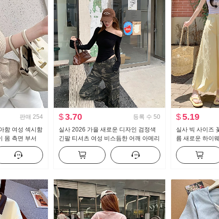
$
3.70
$
5.19
판매
254
등록 수
50
아함 여성 섹시함
실사 2026 가을 새로운 디자인 검정색
실사 빅 사이즈 
 몸 측면 부서
긴팔 티셔츠 여성 비스듬한 어깨 아메리
름 새로운 하이
 맨위
칸 핫걸 오프숄더 오프숄더 맨위
보이는 도루 센스
이드 레그 팬츠