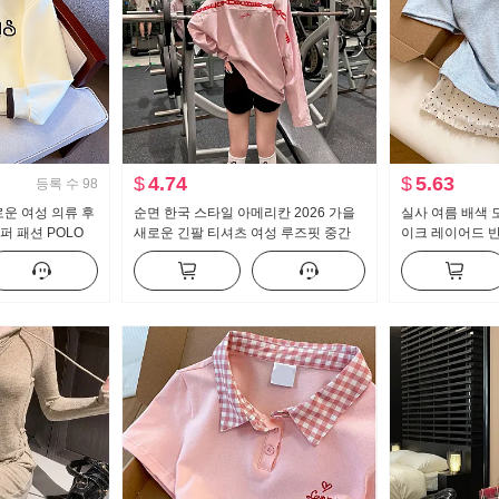
$
4.74
$
5.63
등록 수
98
로운 여성 의류 후
순면 한국 스타일 아메리칸 2026 가을
실사 여름 배색 
퍼 패션 POLO
새로운 긴팔 티셔츠 여성 루즈핏 중간
이크 레이어드 반
림해 보이는
길이 핑크색 알파벳 핫걸 맨위
새로운 달콤한 스