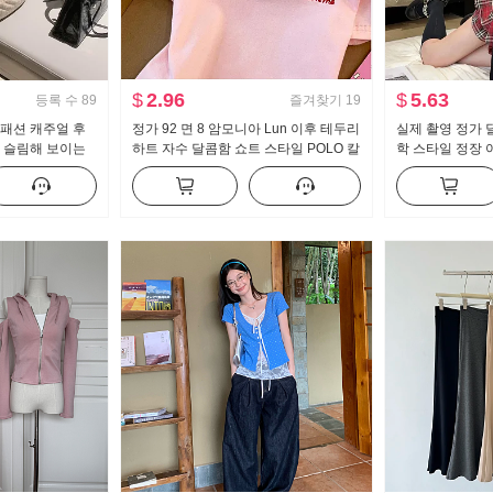
$
2.96
$
5.63
등록 수
89
즐겨찾기
19
 패션 캐주얼 후
정가 92 면 8 암모니아 Lun 이후 테두리
실제 촬영 정가 
지 슬림해 보이는
하트 자수 달콤함 쇼트 스타일 POLO 칼
학 스타일 정장 여
 트렌디
라 티셔츠 몸매 가꾸기 작은 키 트렌디
조각 순수한 욕망
트 2 피스 세트