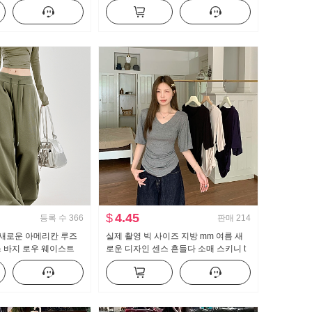
넓은 다리 캐주얼 바지
뜨개질 블라우스 캐미솔
$
4.45
등록 수
366
판매
214
5 새로운 아메리칸 루즈
실제 촬영 빅 사이즈 지방 mm 여름 새
 바지 로우 웨이스트
로운 디자인 센스 흔들다 소매 스키니 t
 바지 느긋한 도루 센
캐주얼 슬림해 보이는 몸매 가꾸기 만나
는 맨위