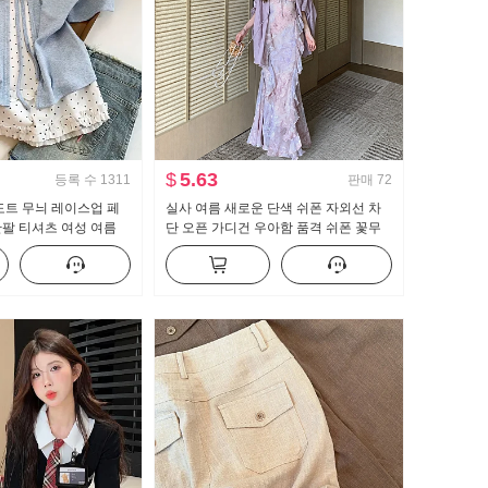
$
5.63
등록 수
1311
판매
72
도트 무늬 레이스업 페
실사 여름 새로운 단색 쉬폰 자외선 차
팔 티셔츠 여성 여름
단 오픈 가디건 우아함 품격 쉬폰 꽃무
타일 작은 대중 맨위
늬 여성 드레스 투피스 세트