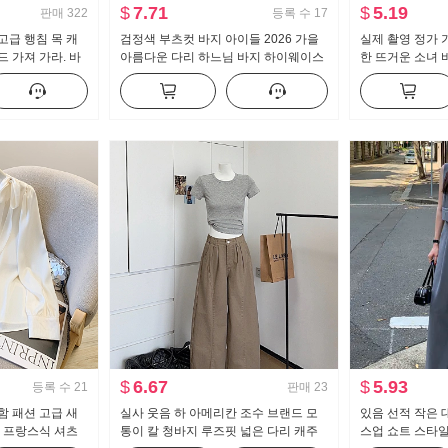
$
7.71
$
5.19
판매
322
등록 수
17
고급 행침 목 캐
검정색 부츠컷 바지 아이들 2026 가을
실제 촬영 정가 
 가져 가라. 바
아름다운 다리 하느님 바지 하이웨이스
한 뜨거운 소녀 
 소녀 뜨개질 튜
트 수퍼 모델 바지 몸매 가꾸기 신축성
개 긴 소매 티셔
캐주얼 나팔 슬랙스
$
6.67
$
5.93
등록 수
21
판매
23
함 패션 고급 새
실사 웃음 하 아메리칸 조수 브랜드 모
있음 선적 작은 
폰 프랑스식 셔츠
통이 칼 청바지 루즈핏 넓은 다리 캐주
스업 쇼트 스타