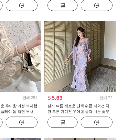
넓은 다리 캐주얼 바지
이크 퍼프 인형 셔츠 맨위
$
5.63
판매
254
판매
72
로운 우아함 여성 섹시함
실사 여름 새로운 단색 쉬폰 자외선 차
플레이 몸 측면 부서
단 오픈 가디건 우아함 품격 쉬폰 꽃무
티셔츠 맨위
늬 여성 드레스 투피스 세트