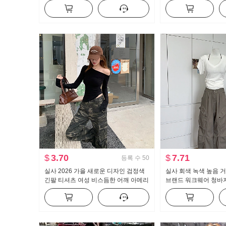
트 수퍼 모델 바지 몸매 가꾸기 신축성
긴팔 셔츠 여성 셔츠
캐주얼 나팔 슬랙스
$
3.70
$
7.71
등록 수
50
실사 2026 가을 새로운 디자인 검정색
실사 회색 녹색 높음 거
긴팔 티셔츠 여성 비스듬한 어깨 아메리
브랜드 워크웨어 청바
칸 핫걸 오프숄더 오프숄더 맨위
레트로 루즈핏 바닥 청