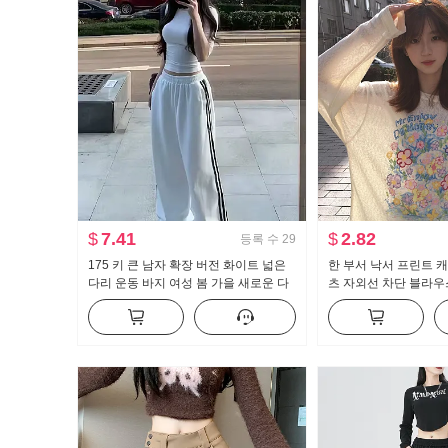
$
7.41
$
2.82
등록 수
29
175 키 큰 남자 확장 버전 화이트 넓은
한 부서 낙서 프린트 
다리 운동 바지 여성 봄 가을 새로운 다
츠 자외선 차단 블라우
용도 스트라이프 캐주얼 바닥 청소 바지
루즈핏 느긋한 차가운 
맨위