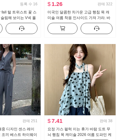
$
1.26
등록 수
16
판매
322
fall 털 트위스트 꽃 스
미국인 달콤한 차가운 고급 행침 목 캐
슬림해 보이는 V넥 폴
미솔 여름 착용 인사이드 가져 가라. 바
니트 오픈 가디건
지를 입는 셔츠 뜨거운 소녀 뜨개질 튜
브 톱 맨위
$
7.41
판매
251
판매
38
대중 디자인 센스 레이
요정 가스 펄럭 이는 휴가 바람 도트 무
일 조끼 베스트 하이웨이
늬 행침 목 캐미솔 2026 여름 도파민 케