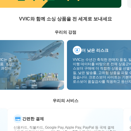
VVIC와 함께 소싱 상품을 전 세계로 보내세요
우리의 강점
더 낮은 리스크
IC는 중
VVIC는 수년간 축적한 판매자 품질, 
품, 포장,
이행 데이터를 바탕으로 전체 상품군
 과정이
스보더 구매에 더 적합한 상품을 선별
질, 낮은 발송률, 고위험 상품을 피할 
돕습니다. 크로스보더 사이트는 기본
로스보더 품질검사를 적용하고 원산지
부착하여 품질, 통관, 사후관리 리스
낮춥니다.
우리의 서비스
간편한 결제
신용카드, 직불카드, Google Pay, Apple Pay, PayPal 등 국제 결제