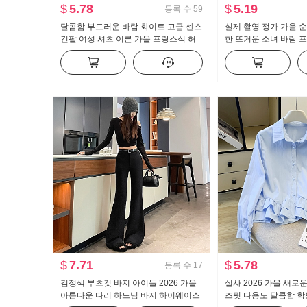
$
5.78
$
5.19
등록 수
59
달콤함 부드러운 바람 화이트 고급 센스
실제 촬영 정가 가을 
긴팔 여성 셔츠 이른 가을 프랑스식 허
한 뜨거운 소녀 바람 
리 수축 슬림해 보이는 맨위
개 긴 소매 티셔츠 여자
$
7.71
$
5.78
등록 수
17
검정색 부츠컷 바지 아이들 2026 가을
실사 2026 가을 새로
아름다운 다리 하느님 바지 하이웨이스
즈핏 다용도 달콤함 학