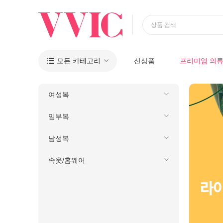
상품 검색
모든 카테고리
신상품
프리미엄 의

여성복
임부복
남성복
속옷/홈웨어