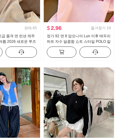
$
2.96
판매
65
즐겨찾기
19
고급 품격 면 린넨 캐주
정가 92 면 8 암모니아 Lun 이후 테두리
여름 2026 새로운 루즈
하트 자수 달콤함 쇼트 스타일 POLO 칼
는 얇고 가벼운 스트레이
라 티셔츠 몸매 가꾸기 작은 키 트렌디