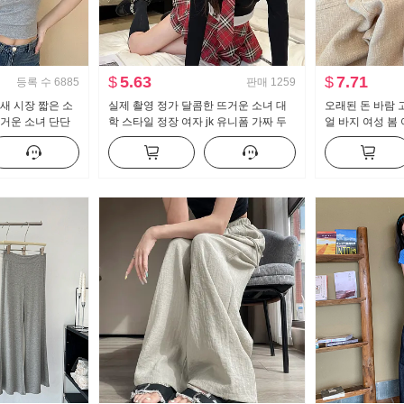
$
5.63
$
7.71
등록 수
6885
판매
1259
새 시장 짧은 소
실제 촬영 정가 달콤한 뜨거운 소녀 대
오래된 돈 바람 
뜨거운 소녀 단단
학 스타일 정장 여자 jk 유니폼 가짜 두
얼 바지 여성 봄 
 센스 짧은 단락
조각 순수한 욕망 맨위 하프 바디 퀼로
핏 슬림해 보이
트 2 피스 세트
트 팬츠