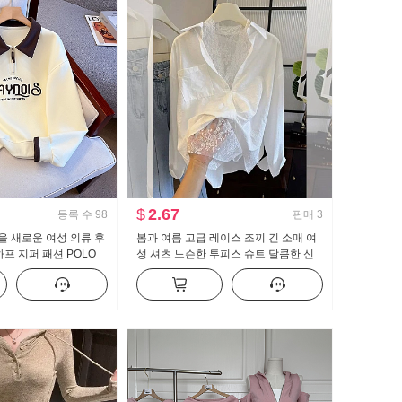
$
2.67
등록 수
98
판매
3
가을 새로운 여성 의류 후
봄과 여름 고급 레이스 조끼 긴 소매 여
하프 지퍼 패션 POLO
성 셔츠 느슨한 투피스 슈트 달콤한 신
용도 슬림해 보이는
선한