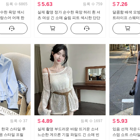
$
5.63
$
7.26
등록 수
6865
등록 수
759
순수한 욕망 섹시
실제 촬영 정가 순수한 욕망 허리 흰 셔
달콤함 배색 모방 
프랑스어 어깨 한
츠 여성 긴 소매 슬림 피트 섹시한 단단
트라이프 스웨터 
 프릴 허리 맨위
한 셔츠 ol 유니폼 경력 작업복
로 칼라 레이스 
$
4.89
$
5.93
등록 수
37
등록 수
1697
운 한국 스타일 루
실제 촬영 부드러운 바람 뜨거운 소녀
있음 선적 작은 
원 스타일 프릴
느슨한 게으른 기질 와일드 긴 소매 빈
스업 쇼트 스타