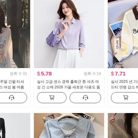
$
5.78
$
7.71
등록 수
31
등록 수
14
캐주얼 긴팔 티셔
실사 고급 센스 경력 출퇴근 흰 셔츠 여
실사 2025 년 
스 여성 봄 여름
성 긴 소매 2026 가을 새로운 다용도 품
드티 연령 감소 
센스 라운드 넥
격 경력 셔츠
칼라 캐주얼 다