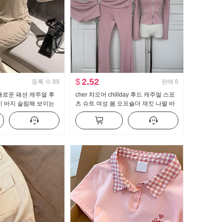
$
2.52
등록 수
89
판매
6
새로운 패션 캐주얼 후
cher 챠오어 chillday 후드 캐주얼 스포
이 바지 슬림해 보이는
츠 슈트 여성 봄 오프숄더 재킷 나팔 바
 여성 트렌디
지 3종 세트