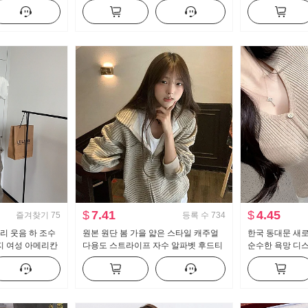
뜨개질 블라우스 캐미솔
스트 도루 센스 
세트
$
7.41
$
4.45
즐겨찾기
75
등록 수
734
리 웃음 하 조수
원본 원단 봄 가을 얇은 스타일 캐주얼
한국 동대문 새
지 여성 아메리칸
다용도 스트라이프 자수 알파벳 후드티
순수한 욕망 디스
소 캐주얼 바지
재킷
버클 반팔 니트 