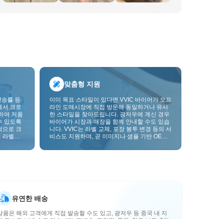
맞춤형 지원
발송률 등
이미 목표 스타일이 있다면 VVIC 바이어가 오프
에서 크로
라인 도매시장에 직접 방문해 동일하거나 유사
하여 저품
한 스타일을 찾아드립니다. 광저우에 계신 경우
수 있도록
바이어가 시장과 매장을 함께 안내할 수도 있습
적으로 크
니다. VVIC는 라벨 교체, 포장 봉투 변경 등의 서
 라벨을
비스도 지원하며, 곧 이미지나 샘플 기반 OEM
크를 한층
맞춤 제작도 지원할 예정입니다. 이를 통해 구매
를 비즈니스에 더 잘 맞는 공급망 역량으로 전환
할 수 있습니다.
유연한 배송
상품은 해외 고객에게 직접 발송할 수도 있고, 광저우 등 중국 내 지