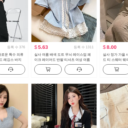
$
5.63
$
8.00
등록 수
376
등록 수
1311
 새로운 특수 의류
실사 여름 배색 도트 무늬 레이스업 페
실사 정가 가을 
드 레깅스 바지
이크 레이어드 반팔 티셔츠 여성 여름
드 티 스웨터 웨
 남자 스포츠 바
새로운 달콤한 스타일 작은 대중 맨위
세트 스포츠 슈트