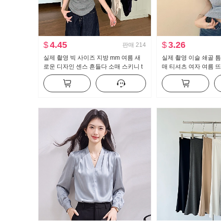
$
4.45
$
3.26
판매
214
실제 촬영 빅 사이즈 지방 mm 여름 새
실제 촬영 이슬 쇄골 틈
로운 디자인 센스 흔들다 소매 스키니 t
매 티셔츠 여자 여름 
캐주얼 슬림해 보이는 몸매 가꾸기 만나
한 새로운 버튼 디자인
는 맨위
맨위