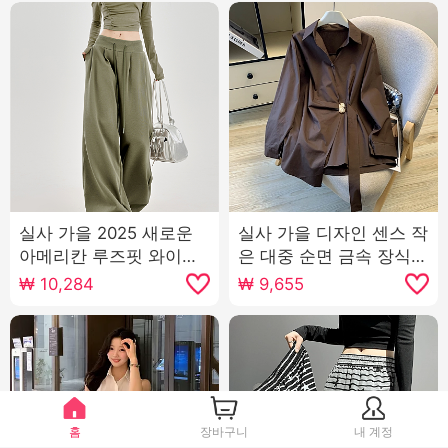
실사 가을 2025 새로운
실사 가을 디자인 센스 작
아메리칸 루즈핏 와이드
은 대중 순면 금속 장식
레깅스 바지 로우 웨이스
허리 수축 슬림해 보이는
₩
10,284
₩
9,655
트 펌프 로프 캐주얼 바지
루즈핏 긴팔 셔츠 여성 셔
느긋한 도루 센스 운동 바
츠
지
홈
장바구니
내 계정