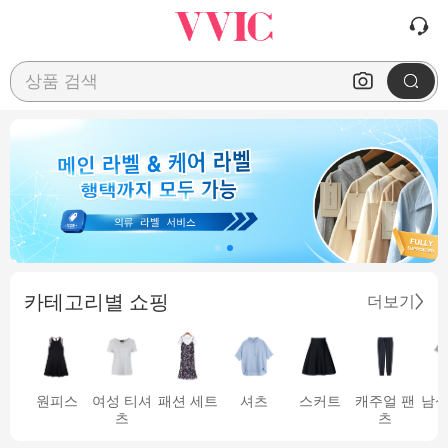
상품 검색
카테고리별 쇼핑
더보기
원피스
여성 티셔
패션 세트
셔츠
스커트
캐주얼 팬
남성
츠
츠