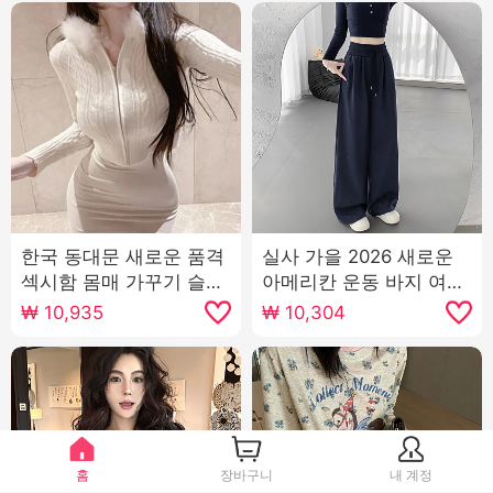
한국 동대문 새로운 품격
실사 가을 2026 새로운
섹시함 몸매 가꾸기 슬림
아메리칸 운동 바지 여성
해 보이는 쇼트 스타일 후
로우 웨이스트 루즈핏 느
₩
10,935
₩
10,304
드 질감 지퍼 긴팔 니트
긋한 넓은 다리 캐주얼 웨
스웨터 맨위
이 바지 와이드 레그 팬츠
어린이
홈
장바구니
내 계정