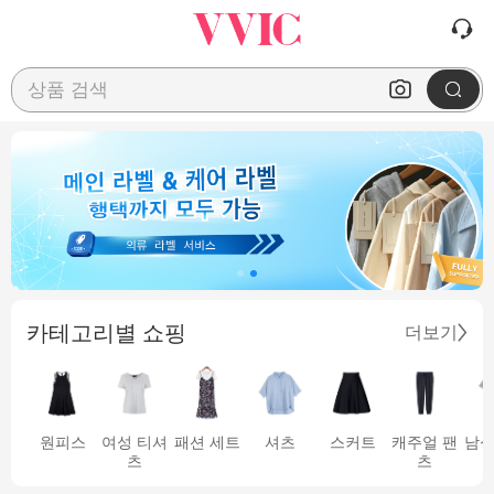
상품 검색
카테고리별 쇼핑
더보기
원피스
여성 티셔
패션 세트
셔츠
스커트
캐주얼 팬
남성
츠
츠