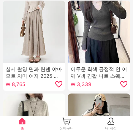
실제 촬영 면과 린넨 야마
어두운 회색 긍정적 인 어
모토 치마 여자 2025 여
깨 V넥 긴팔 니트 스웨터
름 플리츠 높은 허리 슬림
여성 2025 봄 가을 새로
₩
8,765
₩
3,339
중간 및 긴 섹션 표지 넓
운 허리 수축 슬림해 보이
적 다리 한 마디 빅 스윙
는 인사이드 가져 가라.
스커트
기본 셔츠 맨위
홈
장바구니
내 계정