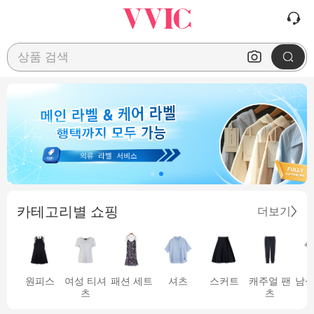
상품 검색
카테고리별 쇼핑
더보기
원피스
여성 티셔
패션 세트
셔츠
스커트
캐주얼 팬
남성
츠
츠