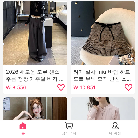
2026 새로운 도루 센스
켜기 실사 miu 바람 하트
주름 정장 캐주얼 바지 여
도트 무늬 모직 반신 스커
성 2026 새로운 하이웨
트 여성 가을 겨울 배 종
₩
8,556
₩
10,851
이스트 슬림해 보이는 루
류 한 마디 미니 스커트
즈핏 스트레이트 와이드
나비 매듭 플리츠 스커트
레그 팬츠
홈
장바구니
내 계정