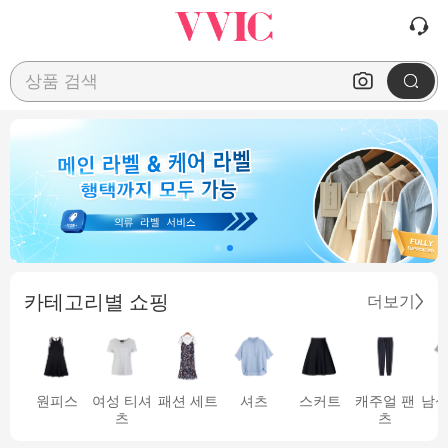
상품 검색
카테고리별 쇼핑
더보기
원피스
여성 티셔
패션 세트
셔츠
스커트
캐주얼 팬
남성
츠
츠