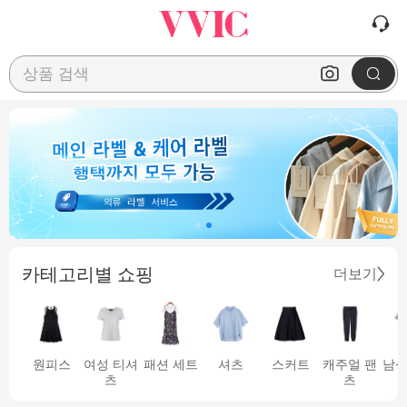
상품 검색
카테고리별 쇼핑
더보기
원피스
여성 티셔
패션 세트
셔츠
스커트
캐주얼 팬
남성
츠
츠