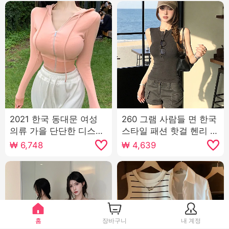
2021 한국 동대문 여성
260 그램 사람들 면 한국
의류 가을 단단한 디스플
스타일 패션 핫걸 헨리 칼
레이 가슴 섹시한 지퍼 얇
라 민소매 조끼 여성 여름
₩
6,748
₩
4,639
은 섹션 후드가 달린 짧은
디자인 센스 몸매 가꾸기
단락 카디건 작은 외투
슬림해 보이는 맨위
홈
장바구니
내 계정