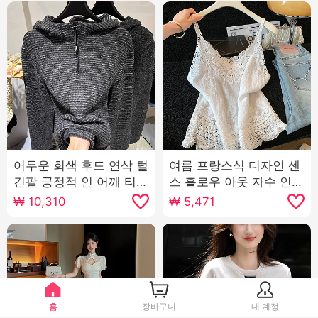
어두운 회색 후드 연삭 털
여름 프랑스식 디자인 센
긴팔 긍정적 인 어깨 티셔
스 홀로우 아웃 자수 인사
츠 여성 가을 겨울철 보온
이드 가져 가라. 민소매
₩
10,310
₩
5,471
몸매 가꾸기 인사이드 가
작은 슬링 조끼 여성
져 가라. 기본 셔츠 쇼트
스타일 맨위
홈
장바구니
내 계정