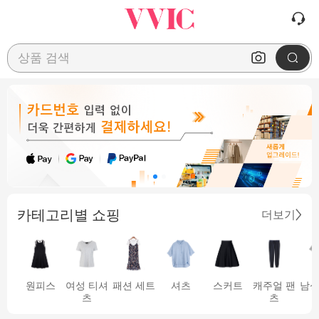
상품 검색
카테고리별 쇼핑
더보기
원피스
여성 티셔
패션 세트
셔츠
스커트
캐주얼 팬
남성
츠
츠