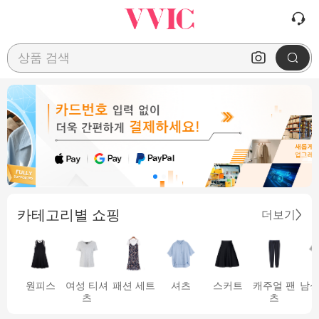
상품 검색
카테고리별 쇼핑
더보기
원피스
여성 티셔
패션 세트
셔츠
스커트
캐주얼 팬
남성
츠
츠