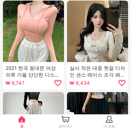
2021 한국 동대문 여성
실사 작은 대중 핫걸 디자
의류 가을 단단한 디스플
인 센스 레이스 조각 페이
레이 가슴 섹시한 지퍼 얇
크 레이어드 프랑스식 나
₩
6,747
₩
8,434
은 섹션 후드가 달린 짧은
비 매듭 몸매 가꾸기 긴팔
단락 카디건 작은 외투
맨위
홈
장바구니
내 계정