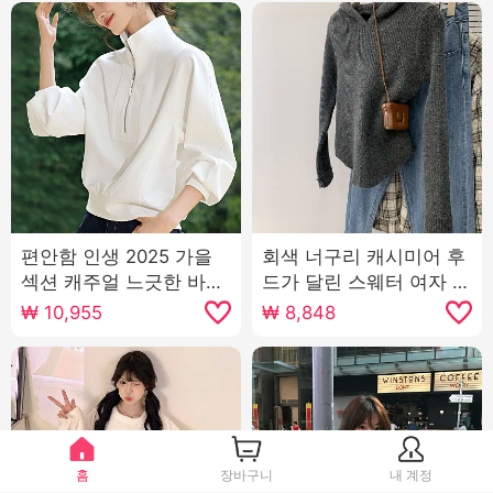
편안함 인생 2025 가을
회색 너구리 캐시미어 후
섹션 캐주얼 느긋한 바람
드가 달린 스웨터 여자 가
스탠드 칼라 프로필 모양
을과 겨울 겨울 인사이드
₩
10,955
₩
8,848
디자인 센스 긴팔 후드티
가져 가라. 바지를 입는
셔츠 슬림 피트 착용 긍정
적 인 어깨 후드가 달린
니트웨어
홈
장바구니
내 계정