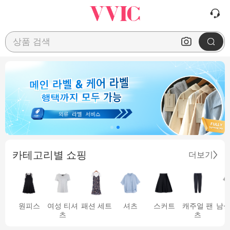
상품 검색
카테고리별 쇼핑
더보기
원피스
여성 티셔
패션 세트
셔츠
스커트
캐주얼 팬
남성
츠
츠