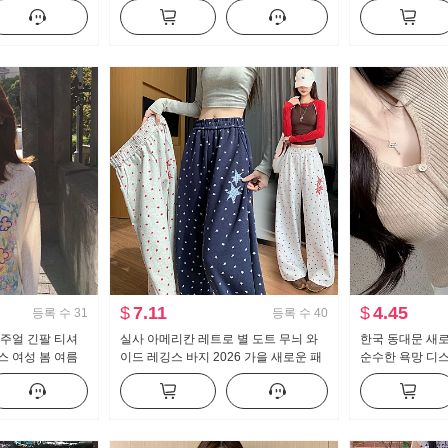
학원 스타일 세트
얼 바지
긴팔 셔츠 여성 
$
7.11
$
4.45
등록 수
31
등록 수
40
캐주얼 긴팔 티셔
실사 아메리칸 레트로 별 도트 무늬 와
한국 동대문 새
스 여성 봄 여름
이드 레깅스 바지 2026 가을 새로운 패
순수한 욕망 디스
센스 라운드 넥
션 루즈핏 슬림해 보이는 캐주얼 바지
버클 반팔 니트 