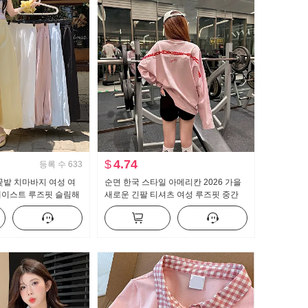
$
4.74
등록 수
633
꽃밭 치마바지 여성 여
순면 한국 스타일 아메리칸 2026 가을
웨이스트 루즈핏 슬림해
새로운 긴팔 티셔츠 여성 루즈핏 중간
 배기 바지 캐주얼 와
길이 핑크색 알파벳 핫걸 맨위