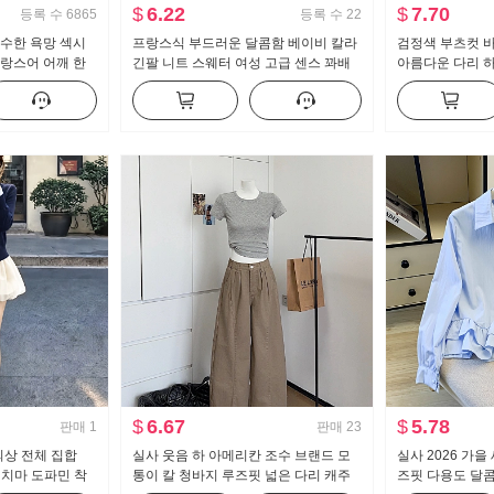
$
6.22
$
7.70
등록 수
6865
등록 수
22
순수한 욕망 섹시
프랑스식 부드러운 달콤함 베이비 칼라
검정색 부츠컷 바
프랑스어 어깨 한
긴팔 니트 스웨터 여성 고급 센스 꽈배
아름다운 다리 
 프릴 허리 맨위
기 스웨터 몸매 가꾸기 슬림해 보이는
트 수퍼 모델 바
맨위
캐주얼 나팔 슬
$
6.67
$
5.78
판매
1
판매
23
 의상 전체 집합
실사 웃음 하 아메리칸 조수 브랜드 모
실사 2026 가을
트 치마 도파민 착
통이 칼 청바지 루즈핏 넓은 다리 캐주
즈핏 다용도 달콤