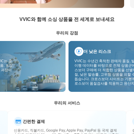
VVIC와 함께 소싱 상품을 전 세계로 보내세요
우리의 강점
더 낮은 리스크
IC는 중
VVIC는 수년간 축적한 판매자 품질, 
품, 포장,
이행 데이터를 바탕으로 전체 상품군
 과정이
스보더 구매에 더 적합한 상품을 선별
질, 낮은 발송률, 고위험 상품을 피할 
돕습니다. 크로스보더 사이트는 기본
로스보더 품질검사를 적용하고 원산지
부착하여 품질, 통관, 사후관리 리스
낮춥니다.
우리의 서비스
간편한 결제
신용카드, 직불카드, Google Pay, Apple Pay, PayPal 등 국제 결제