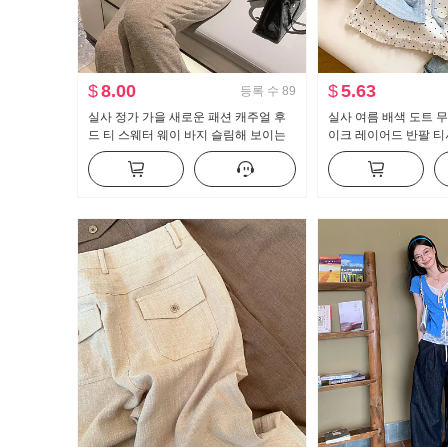
$
8.00
$
5.63
등록 수
89
실사 정가 가을 새로운 패션 캐주얼 후
실사 여름 배색 도트 
드 티 스웨터 웨이 바지 슬림해 보이는
이크 레이어드 반팔 티
세트 스포츠 슈트 여성 트렌디
새로운 달콤한 스타일 