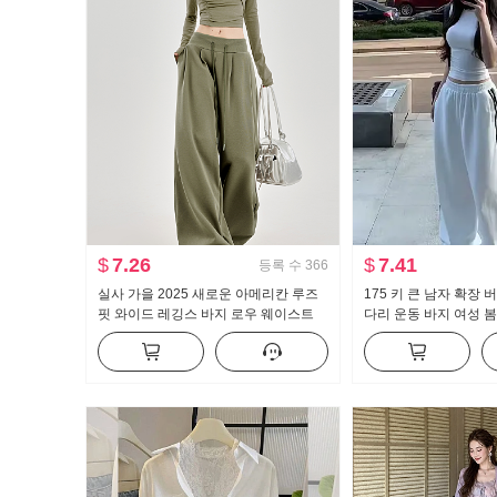
$
7.26
$
7.41
등록 수
366
실사 가을 2025 새로운 아메리칸 루즈
175 키 큰 남자 확장
핏 와이드 레깅스 바지 로우 웨이스트
다리 운동 바지 여성 봄
펌프 로프 캐주얼 바지 느긋한 도루 센
용도 스트라이프 캐주얼
스 운동 바지