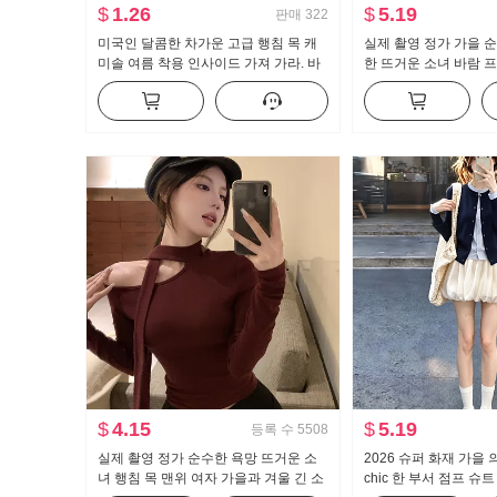
$
1.26
$
5.19
판매
322
미국인 달콤한 차가운 고급 행침 목 캐
실제 촬영 정가 가을 
미솔 여름 착용 인사이드 가져 가라. 바
한 뜨거운 소녀 바람 
지를 입는 셔츠 뜨거운 소녀 뜨개질 튜
개 긴 소매 티셔츠 여자
브 톱 맨위
$
4.15
$
5.19
등록 수
5508
실제 촬영 정가 순수한 욕망 뜨거운 소
2026 슈퍼 화재 가을
녀 행침 목 맨위 여자 가을과 겨울 긴 소
chic 한 부서 점프 슈