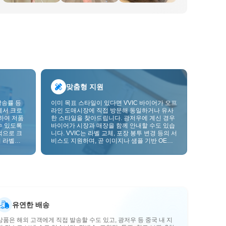
맞춤형 지원
발송률 등
이미 목표 스타일이 있다면 VVIC 바이어가 오프
에서 크로
라인 도매시장에 직접 방문해 동일하거나 유사
하여 저품
한 스타일을 찾아드립니다. 광저우에 계신 경우
수 있도록
바이어가 시장과 매장을 함께 안내할 수도 있습
적으로 크
니다. VVIC는 라벨 교체, 포장 봉투 변경 등의 서
 라벨을
비스도 지원하며, 곧 이미지나 샘플 기반 OEM
크를 한층
맞춤 제작도 지원할 예정입니다. 이를 통해 구매
를 비즈니스에 더 잘 맞는 공급망 역량으로 전환
할 수 있습니다.
유연한 배송
상품은 해외 고객에게 직접 발송할 수도 있고, 광저우 등 중국 내 지