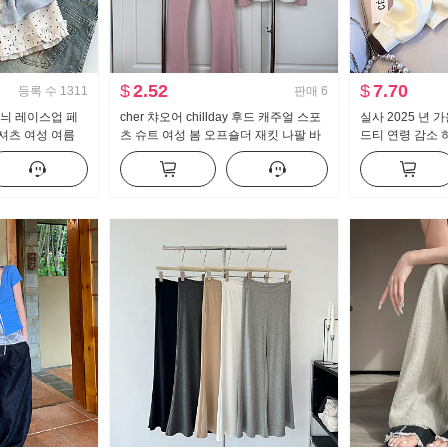
$
2.52
$
7.70
등록 수
1311
판매
6
무늬 레이스업 페
cher 챠오어 chillday 후드 캐주얼 스포
실사 2025 년 
셔츠 여성 여름
츠 슈트 여성 봄 오프숄더 재킷 나팔 바
드티 연령 감소 
작은 대중 맨위
지 3종 세트
칼라 캐주얼 다