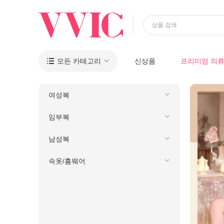
상품 검색
모든 카테고리
신상품
프리미엄 의

여성복
임부복
남성복
속옷/홈웨어