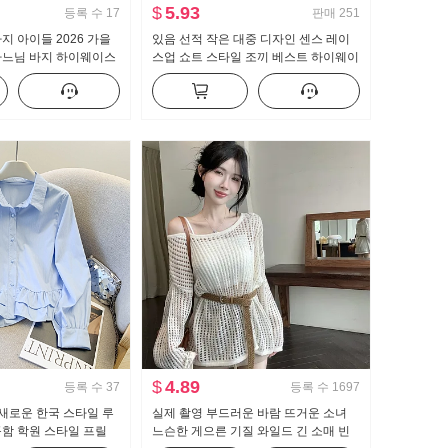
$
5.93
등록 수
17
판매
251
지 아이들 2026 가을
있음 선적 작은 대중 디자인 센스 레이
하느님 바지 하이웨이스
스업 쇼트 스타일 조끼 베스트 하이웨이
지 몸매 가꾸기 신축성
스트 도루 센스 넓은 다리 캐주얼 바지
랙스
세트
$
4.89
등록 수
37
등록 수
1697
 새로운 한국 스타일 루
실제 촬영 부드러운 바람 뜨거운 소녀
함 학원 스타일 프릴
느슨한 게으른 기질 와일드 긴 소매 빈