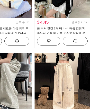
$
4.45
등록 수
98
즐겨찾기
12
가을 새로운 여성 의류 후
한 부서 핫걸 3개 바 나비 매듭 검정색
하프 지퍼 패션 POLO
후드티 여성 봄 가을 루즈핏 슬림해 보
용도 슬림해 보이는
이는 운동 바람 라운드 넥 맨위 재킷