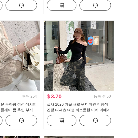
셔츠
뜨개질 블라우스 캐미솔
$
3.70
판매
254
등록 수
50
로운 우아함 여성 섹시함
실사 2026 가을 새로운 디자인 검정색
플레이 몸 측면 부서
긴팔 티셔츠 여성 비스듬한 어깨 아메리
티셔츠 맨위
칸 핫걸 오프숄더 오프숄더 맨위