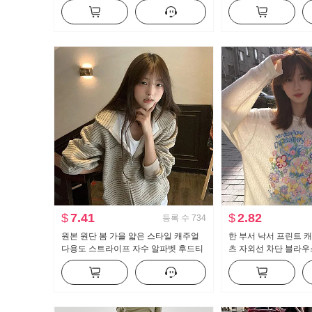
매 티셔츠 고급 센스 디스플레이 몸 인
용 가져 가라. 달콤함 
사이드 가져 가라. 바지를 입는 셔츠
여성
$
7.41
$
2.82
등록 수
734
원본 원단 봄 가을 얇은 스타일 캐주얼
한 부서 낙서 프린트 
다용도 스트라이프 자수 알파벳 후드티
츠 자외선 차단 블라우
재킷
루즈핏 느긋한 차가운 
맨위