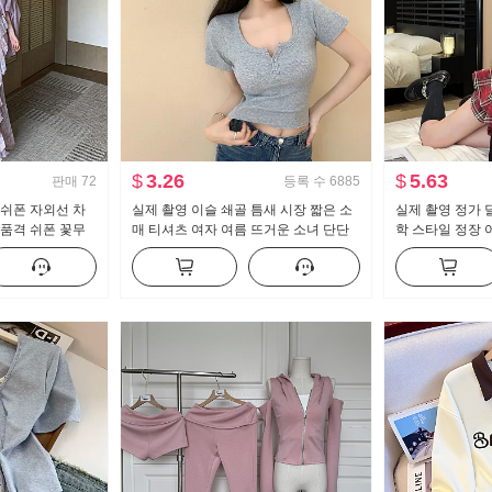
$
3.26
$
5.63
판매
72
등록 수
6885
 쉬폰 자외선 차
실제 촬영 이슬 쇄골 틈새 시장 짧은 소
실제 촬영 정가 
 품격 쉬폰 꽃무
매 티셔츠 여자 여름 뜨거운 소녀 단단
학 스타일 정장 여
 세트
한 새로운 버튼 디자인 센스 짧은 단락
조각 순수한 욕망
맨위
트 2 피스 세트