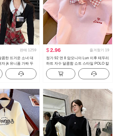
$
2.96
판매
1259
즐겨찾기
19
달콤한 뜨거운 소녀 대
정가 92 면 8 암모니아 Lun 이후 테두리
자 jk 유니폼 가짜 두
하트 자수 달콤함 쇼트 스타일 POLO 칼
 맨위 하프 바디 퀼로
라 티셔츠 몸매 가꾸기 작은 키 트렌디