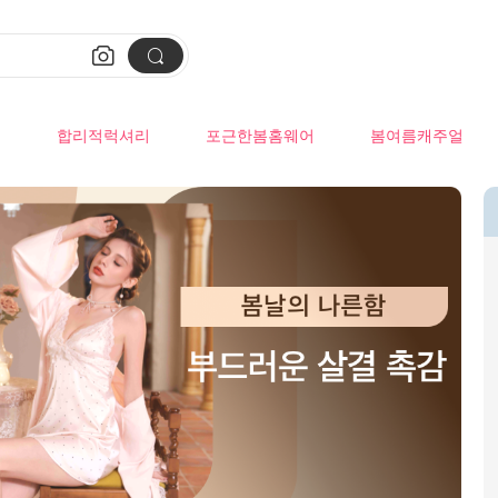


류
합리적럭셔리
포근한봄홈웨어
봄여름캐주얼