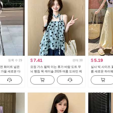
$
7.41
$
5.19
등록 수
29
판매
38
 버전 화이트 넓은
요정 가스 펄럭 이는 휴가 바람 도트 무
실사 빅 사이즈 
 가을 새로운 다
늬 행침 목 캐미솔 2026 여름 도파민 케
름 새로운 하이
 바닥 청소 바지
이크 퍼프 인형 셔츠 맨위
보이는 도루 센스
이드 레그 팬츠