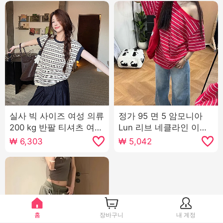
실사 빅 사이즈 여성 의류
정가 95 면 5 암모니아
200 kg 반팔 티셔츠 여름
Lun 리브 네클라인 이후
2026 새로운 트렌디 루
테두리 비스듬한 어깨 반
₩
6,303
₩
5,042
즈핏 아메리칸 스트라이
팔 스트라이프 티셔츠 여
프 배색 라운드 넥 맨위
성
홈
장바구니
내 계정