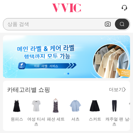
상품 검색
카테고리별 쇼핑
더보기
원피스
여성 티셔
패션 세트
셔츠
스커트
캐주얼 팬
남성
츠
츠