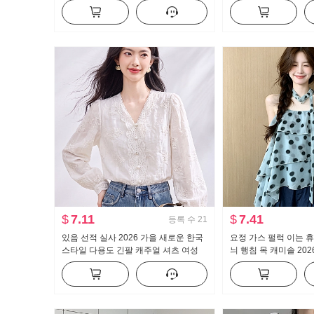
한 셔츠 ol 유니폼 경력 작업복
개 긴 소매 티셔츠 여자
$
7.11
$
7.41
등록 수
21
있음 선적 실사 2026 가을 새로운 한국
요정 가스 펄럭 이는 휴
스타일 다용도 긴팔 캐주얼 셔츠 여성
늬 행침 목 캐미솔 202
셔츠
이크 퍼프 인형 셔츠 