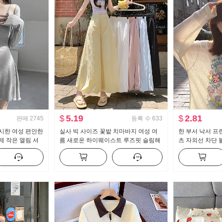
$
5.19
$
2.81
판매
2745
등록 수
633
시한 여성 편안한
실사 빅 사이즈 꽃밭 치마바지 여성 여
한 부서 낙서 프
제 작은 열림 셔
름 새로운 하이웨이스트 루즈핏 슬림해
츠 자외선 차단 
보이는 도루 센스 배기 바지 캐주얼 와
루즈핏 느긋한 차
이드 레그 팬츠
맨위