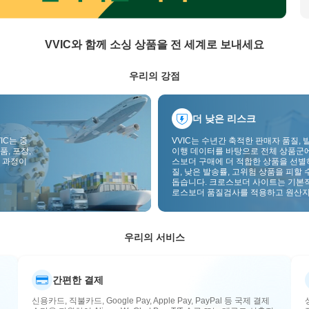
VVIC와 함께 소싱 상품을 전 세계로 보내세요
우리의 강점
더 낮은 리스크
IC는 중
VVIC는 수년간 축적한 판매자 품질, 
품, 포장,
이행 데이터를 바탕으로 전체 상품군
 과정이
스보더 구매에 더 적합한 상품을 선별
질, 낮은 발송률, 고위험 상품을 피할 
돕습니다. 크로스보더 사이트는 기본
로스보더 품질검사를 적용하고 원산지
부착하여 품질, 통관, 사후관리 리스
낮춥니다.
우리의 서비스
간편한 결제
신용카드, 직불카드, Google Pay, Apple Pay, PayPal 등 국제 결제