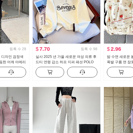
$
7.70
$
2.96
등록 수
29
등록 수
98
운 디자인 검정색
실사 2025 년 가을 새로운 여성 의류 후
밤 수면 새로운 
듬한 어깨 아메리
드티 연령 감소 하프 지퍼 패션 POLO
폭발 구름 면 잠
숄더 맨위
칼라 캐주얼 다용도 슬림해 보이는
긴팔 긴 바지 가