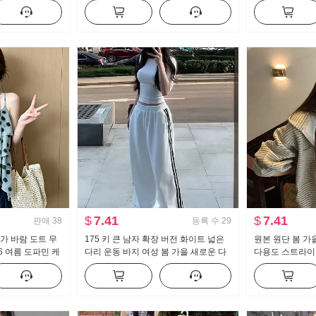
 프릴 허리 맨위
트 수퍼 모델 바지 몸매 가꾸기 신축성
스트 도루 센스 
캐주얼 나팔 슬랙스
세트
$
7.41
$
7.41
판매
38
등록 수
29
가 바람 도트 무
175 키 큰 남자 확장 버전 화이트 넓은
원본 원단 봄 가
6 여름 도파민 케
다리 운동 바지 여성 봄 가을 새로운 다
다용도 스트라이
맨위
용도 스트라이프 캐주얼 바닥 청소 바지
재킷