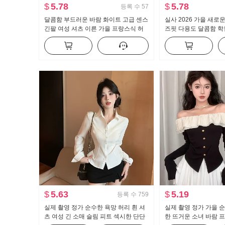
$
5.78
$
5.78
등록 수
57
달콤함 부드러운 바람 화이트 고급 센스
실사 2026 가을 새로
긴팔 여성 셔츠 이른 가을 프랑스식 허
즈핏 다용도 달콤함 학
리 수축 슬림해 보이는 맨위
긴팔 셔츠 여성 셔츠
$
5.63
$
5.19
등록 수
759
실제 촬영 정가 순수한 욕망 허리 흰 셔
실제 촬영 정가 가을 
츠 여성 긴 소매 슬림 피트 섹시한 단단
한 뜨거운 소녀 바람 