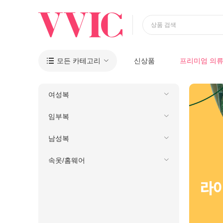
상품 검색
모든 카테고리
신상품
프리미엄 의

여성복
임부복
남성복
속옷/홈웨어