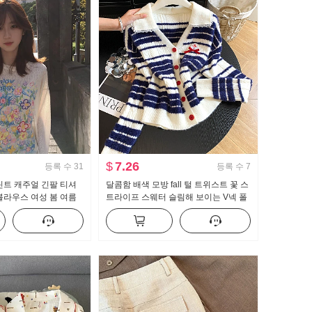
$
7.26
등록 수
31
등록 수
7
린트 캐주얼 긴팔 티셔
달콤함 배색 모방 fall 털 트위스트 꽃 스
블라우스 여성 봄 여름
트라이프 스웨터 슬림해 보이는 V넥 폴
가운 센스 라운드 넥
로 칼라 레이스 니트 오픈 가디건