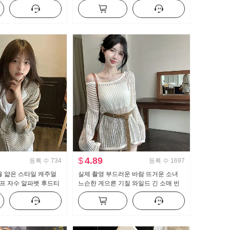
넓은 다리 캐주얼 바지
선한
$
4.89
등록 수
734
등록 수
1697
을 얇은 스타일 캐주얼
실제 촬영 부드러운 바람 뜨거운 소녀
프 자수 알파벳 후드티
느슨한 게으른 기질 와일드 긴 소매 빈
뜨개질 블라우스 캐미솔