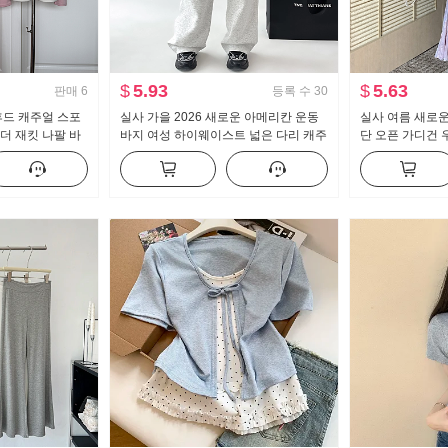
$
5.93
$
5.63
판매
6
등록 수
30
y 후드 캐주얼 스포
실사 가을 2026 새로운 아메리칸 운동
실사 여름 새로운
더 재킷 나팔 바
바지 여성 하이웨이스트 넓은 다리 캐주
단 오픈 가디건 
얼 웨이 바지 춤추기 재즈 댄스 바지 아
늬 여성 드레스 
이들