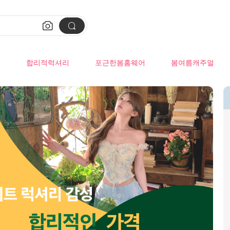


류
합리적럭셔리
포근한봄홈웨어
봄여름캐주얼