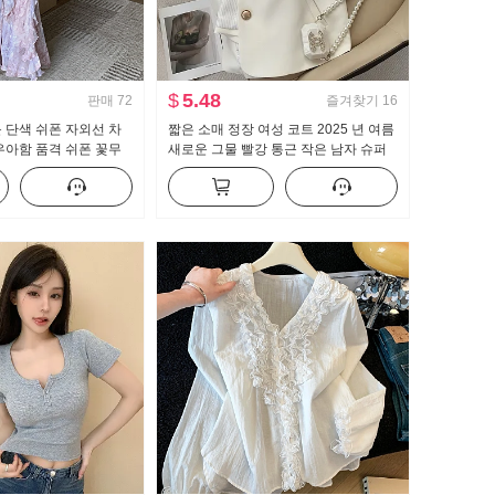
$
5.48
판매
72
즐겨찾기
16
 단색 쉬폰 자외선 차
짧은 소매 정장 여성 코트 2025 년 여름
우아함 품격 쉬폰 꽃무
새로운 그물 빨강 통근 작은 남자 슈퍼
투피스 세트
짧은 단락 작은 정장