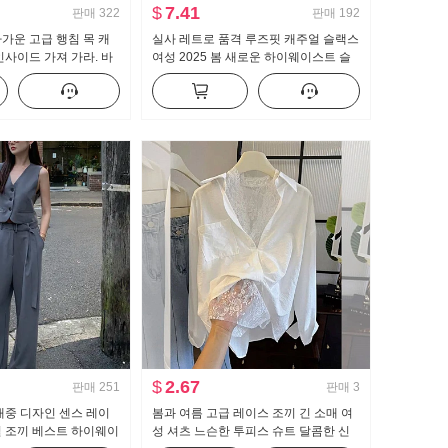
$
7.41
판매
322
판매
192
가운 고급 행침 목 캐
실사 레트로 품격 루즈핏 캐주얼 슬랙스
인사이드 가져 가라. 바
여성 2025 봄 새로운 하이웨이스트 슬
뜨거운 소녀 뜨개질 튜
림해 보이는 도루 센스 바닥 청소 바지
긴 바지
$
2.67
판매
251
판매
3
대중 디자인 센스 레이
봄과 여름 고급 레이스 조끼 긴 소매 여
일 조끼 베스트 하이웨이
성 셔츠 느슨한 투피스 슈트 달콤한 신