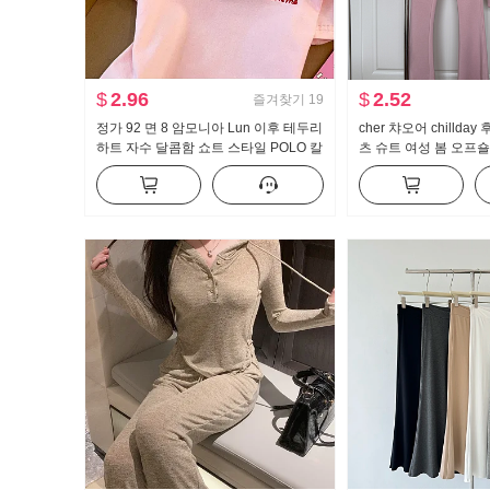
$
2.96
$
2.52
즐겨찾기
19
정가 92 면 8 암모니아 Lun 이후 테두리
cher 챠오어 chillda
하트 자수 달콤함 쇼트 스타일 POLO 칼
츠 슈트 여성 봄 오프숄
라 티셔츠 몸매 가꾸기 작은 키 트렌디
지 3종 세트