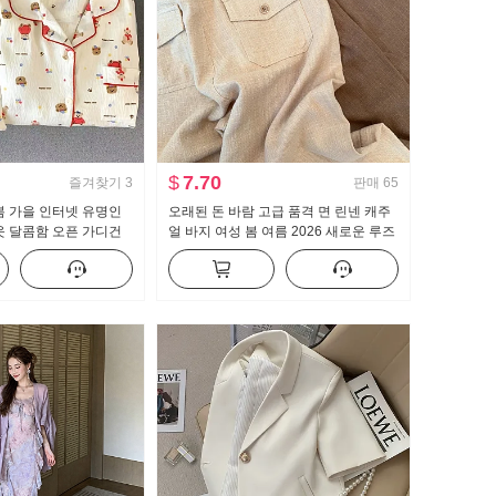
$
7.70
즐겨찾기
3
판매
65
봄 가을 인터넷 유명인
오래된 돈 바람 고급 품격 면 린넨 캐주
옷 달콤함 오픈 가디건
얼 바지 여성 봄 여름 2026 새로운 루즈
정 서비스 세트
핏 슬림해 보이는 얇고 가벼운 스트레이
트 팬츠