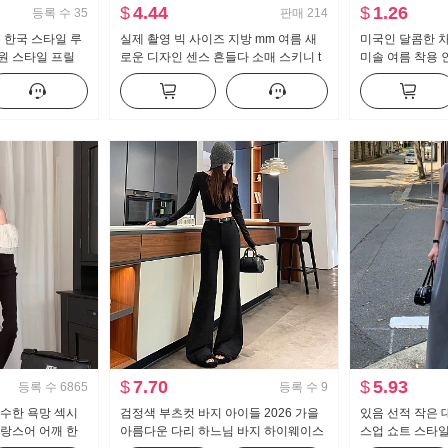
$
4.44
$
1.26
등록 수
35
판매
214
운 한국 스타일 루
실제 촬영 빅 사이즈 지방 mm 여름 새
미국인 달콤한 차
원 스타일 프릴
로운 디자인 센스 흔들다 소매 스키니 t
미솔 여름 착용 
캐주얼 슬림해 보이는 몸매 가꾸기 만나
지를 입는 셔츠 
는 맨위
브 톱 맨위
$
7.70
$
5.93
등록 수
6865
등록 수
9
순수한 욕망 섹시
검정색 부츠컷 바지 아이들 2026 가을
있음 선적 작은 
프랑스어 어깨 한
아름다운 다리 하느님 바지 하이웨이스
스업 쇼트 스타