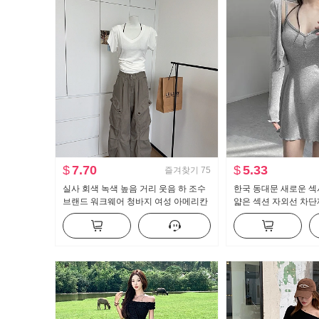
$
7.70
$
5.33
즐겨찾기
75
실사 회색 녹색 높음 거리 웃음 하 조수
한국 동대문 새로운 섹
브랜드 워크웨어 청바지 여성 아메리칸
얇은 섹션 자외선 차단
레트로 루즈핏 바닥 청소 캐주얼 바지
츠 슬링 치마 정장 여자