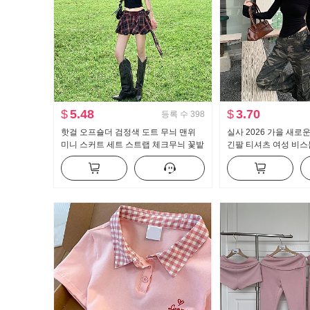
$
5.48
$
3.70
등록 수
398
핫걸 오프숄더 검정색 도트 무늬 맨위
실사 2026 가을 새로
미니 스커트 세트 스트랩 체크무늬 꽃밭
긴팔 티셔츠 여성 비스
반신 스커트 레트로 체크 스커트
칸 핫걸 오프숄더 오프