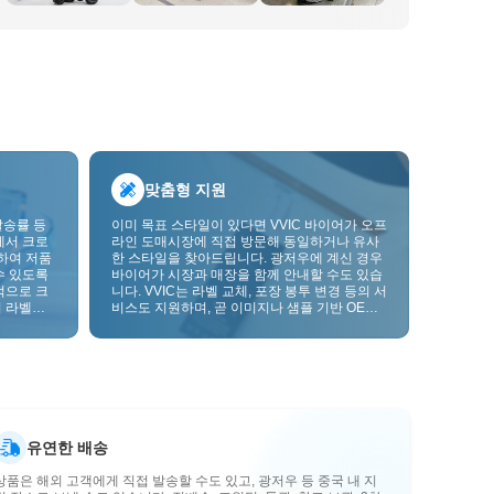
맞춤형 지원
발송률 등
이미 목표 스타일이 있다면 VVIC 바이어가 오프
에서 크로
라인 도매시장에 직접 방문해 동일하거나 유사
하여 저품
한 스타일을 찾아드립니다. 광저우에 계신 경우
수 있도록
바이어가 시장과 매장을 함께 안내할 수도 있습
적으로 크
니다. VVIC는 라벨 교체, 포장 봉투 변경 등의 서
 라벨을
비스도 지원하며, 곧 이미지나 샘플 기반 OEM
크를 한층
맞춤 제작도 지원할 예정입니다. 이를 통해 구매
를 비즈니스에 더 잘 맞는 공급망 역량으로 전환
할 수 있습니다.
유연한 배송
상품은 해외 고객에게 직접 발송할 수도 있고, 광저우 등 중국 내 지