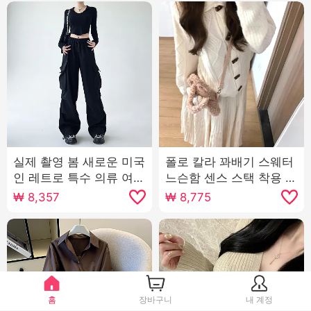
실제 촬영 봄 새로운 미국
폴로 칼라 꽈배기 스웨터
인 레트로 특수 의류 여자
느슨함 센스 스택 착용 캐
높은 허리 와이드 레깅스
주얼 모직물 맨위 반신 스
₩
8,357
₩
8,775
바지 여가 느슨한 슬림 슬
커트 투피스 세트 세트
림 스포츠 바지
홈
장바구니
내 계정