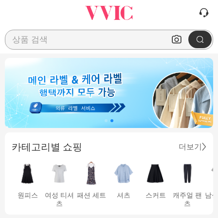
상품 검색
카테고리별 쇼핑
더보기
원피스
여성 티셔
패션 세트
셔츠
스커트
캐주얼 팬
남성
츠
츠