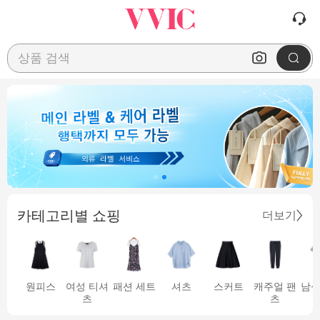
상품 검색
카테고리별 쇼핑
더보기
원피스
여성 티셔
패션 세트
셔츠
스커트
캐주얼 팬
남성
츠
츠