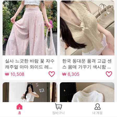
실사 느긋한 바람 꽃 자수
한국 동대문 품격 고급 센
캐주얼 아마 와이드 레깅
스 몸매 가꾸기 섹시함 순
스 바지 2025 여름 새로
수한 욕망 바람 여성 리본
₩
10,508
₩
6,305
운 루즈핏 슬림해 보이는
반팔 니트 티셔츠 맨위
스트레이트 팬츠
홈
장바구니
내 계정