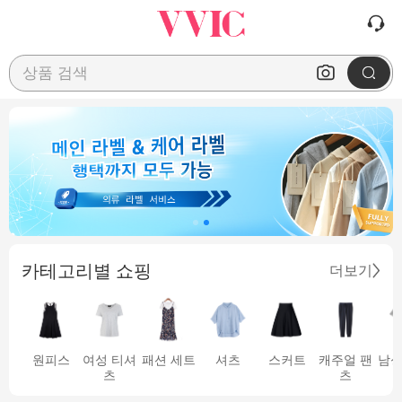
상품 검색
카테고리별 쇼핑
더보기
원피스
여성 티셔
패션 세트
셔츠
스커트
캐주얼 팬
남성
츠
츠