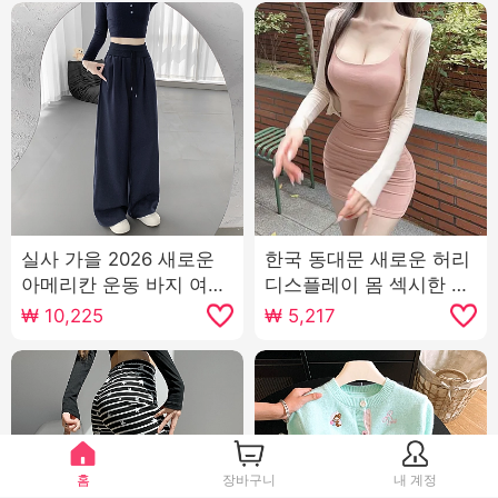
실사 가을 2026 새로운
한국 동대문 새로운 허리
아메리칸 운동 바지 여성
디스플레이 몸 섹시한 여
로우 웨이스트 루즈핏 느
성 디스플레이 가슴 빅 단
₩
10,225
₩
5,217
긋한 넓은 다리 캐주얼 웨
단한 엉덩이 슬링 드레스
이 바지 와이드 레그 팬츠
조수
어린이
홈
장바구니
내 계정