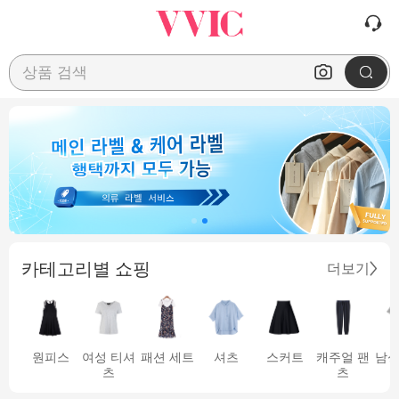
상품 검색
카테고리별 쇼핑
더보기
원피스
여성 티셔
패션 세트
셔츠
스커트
캐주얼 팬
남성
츠
츠