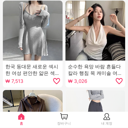
한국 동대문 새로운 섹시
순수한 욕망 바람 흔들다
한 여성 편안한 얇은 섹션
칼라 행침 목 캐미솔 여름
자외선 차단제 작은 열림
핫걸 몸매 가꾸기 백리스
₩
7,513
₩
3,026
셔츠 슬링 치마 정장 여자
품격 민소매 chic 살구 색
상 맨위
홈
장바구니
내 계정