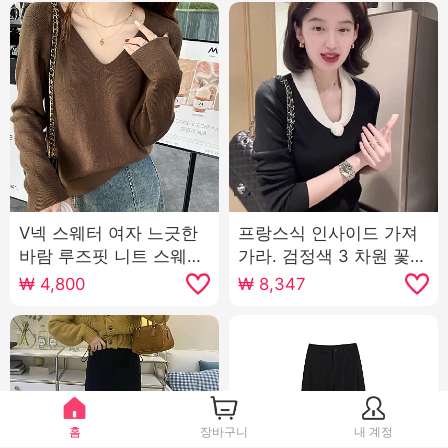
V넥 스웨터 여자 느긋한
프랑스식 인사이드 가져
바람 루즈핏 니트 스웨터
가라. 검정색 3 차원 꽃 V
2025 새로운 기본 셔츠
넥 니트 스웨터 여성 가을
₩
4,800
₩
8,347
인사이드 가져 가라. 가을
겨울철 품격 스웨터 기본
겨울 낮음 V넥 맨위
셔츠 쇼트 스타일 맨위
홈
장바구니
내 계정