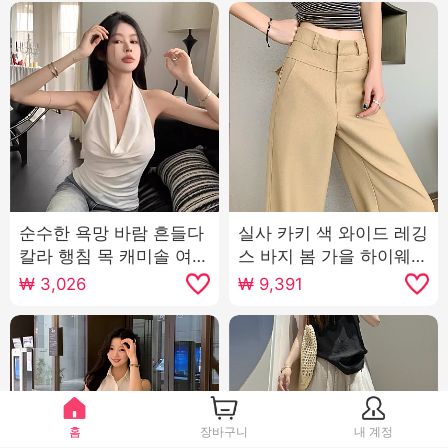
순수한 욕망 바람 흔들다
실사 카키 색 와이드 레깅
칼라 행침 목 캐미솔 여름
스 바지 봄 가을 하이웨이
핫걸 몸매 가꾸기 백리스
스트 도루 센스 좁은 에디
₩
3,026
₩
9,391
품격 민소매 chic 살구 색
션 슬림해 보이는 정장 바
상 맨위
지 캐주얼 스트레이트 팬
츠
홈
장바구니
내 계정