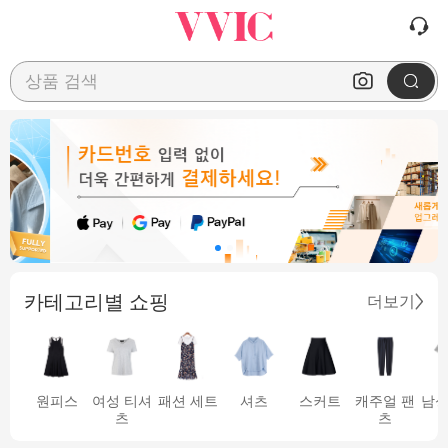
상품 검색
카테고리별 쇼핑
더보기
원피스
여성 티셔
패션 세트
셔츠
스커트
캐주얼 팬
남성
츠
츠