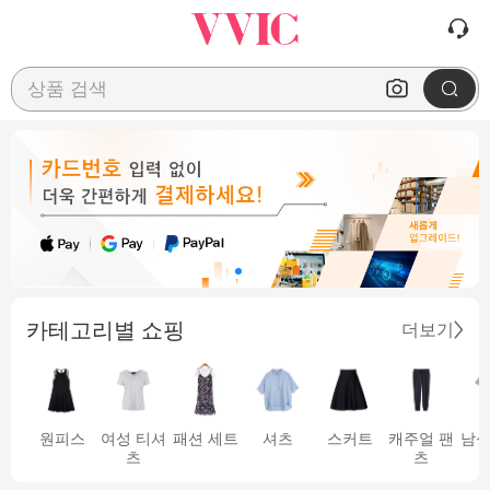
상품 검색
카테고리별 쇼핑
더보기
원피스
여성 티셔
패션 세트
셔츠
스커트
캐주얼 팬
남성
츠
츠