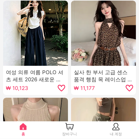
여성 의류 여름 POLO 셔
실사 한 부서 고급 센스
츠 세트 2026 새로운 한
품격 행침 목 레이스업 섹
부서 패션 캐주얼 와이드
시함 홀로우 아웃 디자인
₩
10,123
₩
11,177
레그 팬츠 자이언트 잘 생
센스 허리 수축 민소매 미
긴 티셔츠 투피스 세트
니 스커트
홈
장바구니
내 계정