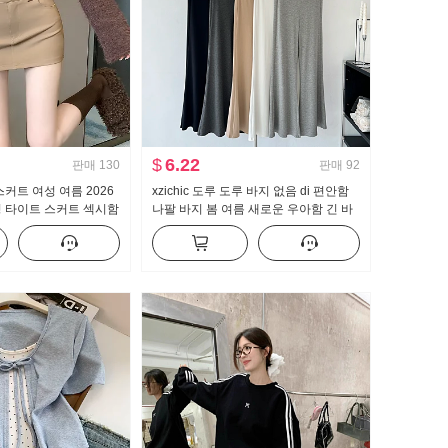
$
6.22
판매
130
판매
92
커트 여성 여름 2026
xzichic 도루 도루 바지 없음 di 편안함
성 타이트 스커트 섹시함
나팔 바지 봄 여름 새로운 우아함 긴 바
트 한 마디 미니 스커트
지 슬림해 보이는 캐주얼 바지 여성