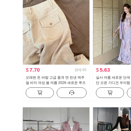
$
7.70
$
5.63
판매
65
오래된 돈 바람 고급 품격 면 린넨 캐주
실사 여름 새로운 단색
얼 바지 여성 봄 여름 2026 새로운 루즈
단 오픈 가디건 우아함
핏 슬림해 보이는 얇고 가벼운 스트레이
늬 여성 드레스 투피스
트 팬츠