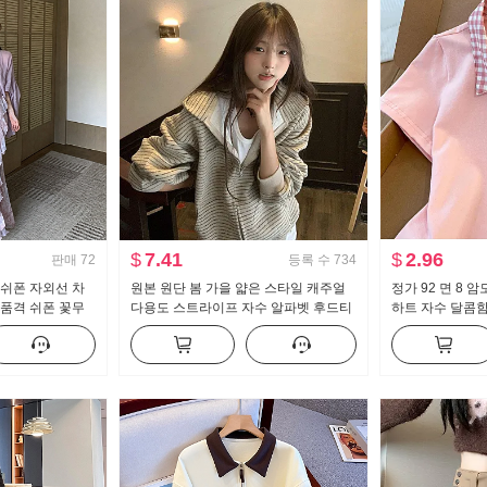
$
7.41
$
2.96
판매
72
등록 수
734
 쉬폰 자외선 차
원본 원단 봄 가을 얇은 스타일 캐주얼
정가 92 면 8 
 품격 쉬폰 꽃무
다용도 스트라이프 자수 알파벳 후드티
하트 자수 달콤함
 세트
재킷
라 티셔츠 몸매 