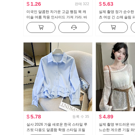
$
1.26
$
5.63
판매
322
미국인 달콤한 차가운 고급 행침 목 캐
실제 촬영 정가 순수한 
미솔 여름 착용 인사이드 가져 가라. 바
츠 여성 긴 소매 슬림 
지를 입는 셔츠 뜨거운 소녀 뜨개질 튜
한 셔츠 ol 유니폼 경
브 톱 맨위
$
5.78
$
4.89
등록 수
35
실사 2026 가을 새로운 한국 스타일 루
실제 촬영 부드러운 바
즈핏 다용도 달콤함 학원 스타일 프릴
느슨한 게으른 기질 와