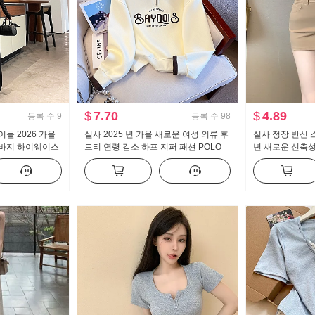
$
7.70
$
4.89
등록 수
9
등록 수
98
들 2026 가을
실사 2025 년 가을 새로운 여성 의류 후
실사 정장 반신 스
 바지 하이웨이스
드티 연령 감소 하프 지퍼 패션 POLO
년 새로운 신축
매 가꾸기 신축성
칼라 캐주얼 다용도 슬림해 보이는
핫걸 하이웨이스