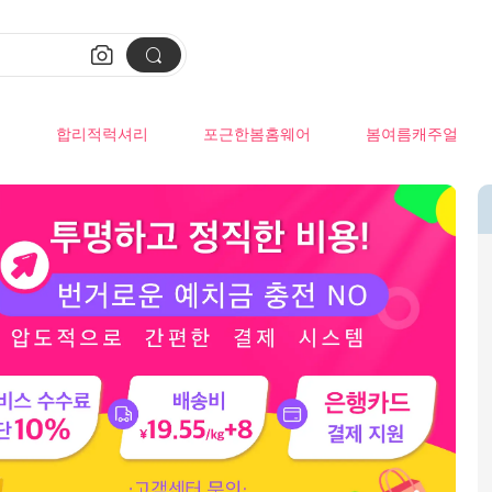


류
합리적럭셔리
포근한봄홈웨어
봄여름캐주얼