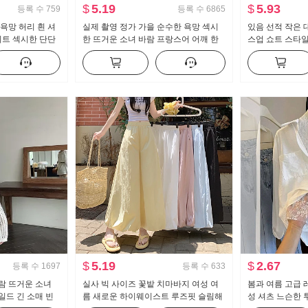
$
5.19
$
5.93
등록 수
759
등록 수
6865
욕망 허리 흰 셔
실제 촬영 정가 가을 순수한 욕망 섹시
있음 선적 작은 
피트 섹시한 단단
한 뜨거운 소녀 바람 프랑스어 어깨 한
스업 쇼트 스타
력 작업복
개 긴 소매 티셔츠 여자 프릴 허리 맨위
스트 도루 센스 
세트
$
5.19
$
2.67
등록 수
1697
등록 수
633
람 뜨거운 소녀
실사 빅 사이즈 꽃밭 치마바지 여성 여
봄과 여름 고급 
일드 긴 소매 빈
름 새로운 하이웨이스트 루즈핏 슬림해
성 셔츠 느슨한 