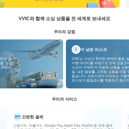
VVIC와 함께 소싱 상품을 전 세계로 보내세요
우리의 강점
더 낮은 리스크
IC는 중
VVIC는 수년간 축적한 판매자 품질, 
품, 포장,
이행 데이터를 바탕으로 전체 상품군
 과정이
스보더 구매에 더 적합한 상품을 선별
질, 낮은 발송률, 고위험 상품을 피할 
돕습니다. 크로스보더 사이트는 기본
로스보더 품질검사를 적용하고 원산지
부착하여 품질, 통관, 사후관리 리스
낮춥니다.
우리의 서비스
간편한 결제
신용카드, 직불카드, Google Pay, Apple Pay, PayPal 등 국제 결제