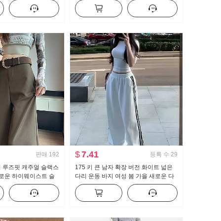
레트로 루즈핏 바닥 청소 캐주얼 바지
$
7.41
판매
192
등록 수
29
격 루즈핏 캐주얼 슬랙스
175 키 큰 남자 확장 버전 화이트 넓은
 새로운 하이웨이스트 슬
다리 운동 바지 여성 봄 가을 새로운 다
 센스 바닥 청소 바지
용도 스트라이프 캐주얼 바닥 청소 바지