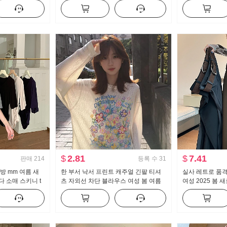
솔
보이는 도루 센스 배기 바지 캐주얼 와
선한
이드 레그 팬츠
$
2.81
$
7.41
판매
214
등록 수
31
방 mm 여름 새
한 부서 낙서 프린트 캐주얼 긴팔 티셔
실사 레트로 품
 소매 스키니 t
츠 자외선 차단 블라우스 여성 봄 여름
여성 2025 봄
몸매 가꾸기 만나
루즈핏 느긋한 차가운 센스 라운드 넥
림해 보이는 도루
맨위
긴 바지