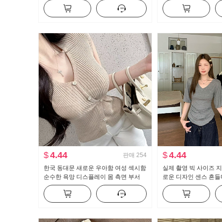
긴팔 셔츠 여성 셔츠
뜨개질 블라우스 캐미
$
4.44
$
4.44
판매
254
한국 동대문 새로운 우아함 여성 섹시함
실제 촬영 빅 사이즈 지
순수한 욕망 디스플레이 몸 측면 부서
로운 디자인 센스 흔들다
버클 반팔 니트 티셔츠 맨위
캐주얼 슬림해 보이는 
는 맨위