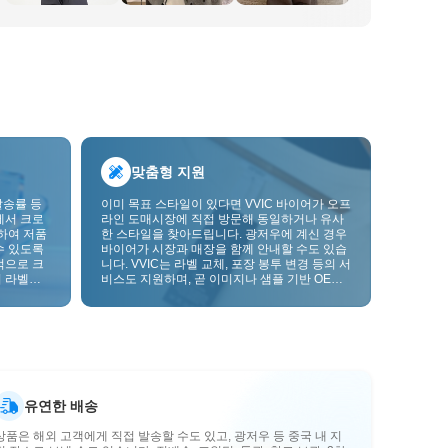
맞춤형 지원
발송률 등
이미 목표 스타일이 있다면 VVIC 바이어가 오프
에서 크로
라인 도매시장에 직접 방문해 동일하거나 유사
하여 저품
한 스타일을 찾아드립니다. 광저우에 계신 경우
수 있도록
바이어가 시장과 매장을 함께 안내할 수도 있습
적으로 크
니다. VVIC는 라벨 교체, 포장 봉투 변경 등의 서
 라벨을
비스도 지원하며, 곧 이미지나 샘플 기반 OEM
크를 한층
맞춤 제작도 지원할 예정입니다. 이를 통해 구매
를 비즈니스에 더 잘 맞는 공급망 역량으로 전환
할 수 있습니다.
유연한 배송
상품은 해외 고객에게 직접 발송할 수도 있고, 광저우 등 중국 내 지