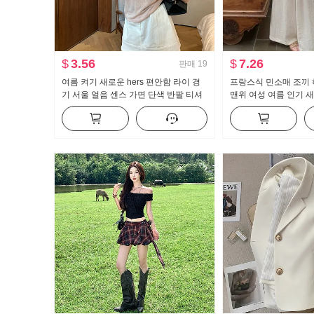
$
3.56
$
7.26
판매
19
여름 켜기 새로운 hers 편안함 라이 경
프랑스식 민소매 조끼 
기 서울 얼음 센스 가면 단색 반팔 티셔
맨위 여성 여름 인기 
츠 한국 스타일 캐주얼 슬림해 보이는
루즈핏 캐주얼 바지 치
질감 맨위