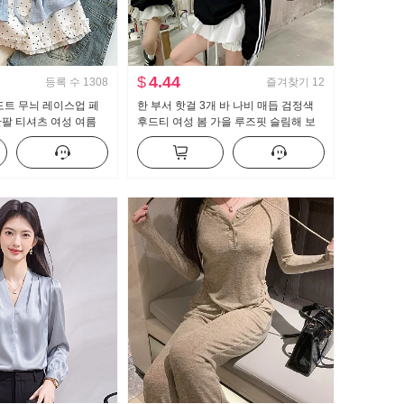
$
4.44
등록 수
1308
즐겨찾기
12
도트 무늬 레이스업 페
한 부서 핫걸 3개 바 나비 매듭 검정색
팔 티셔츠 여성 여름
후드티 여성 봄 가을 루즈핏 슬림해 보
타일 작은 대중 맨위
이는 운동 바람 라운드 넥 맨위 재킷