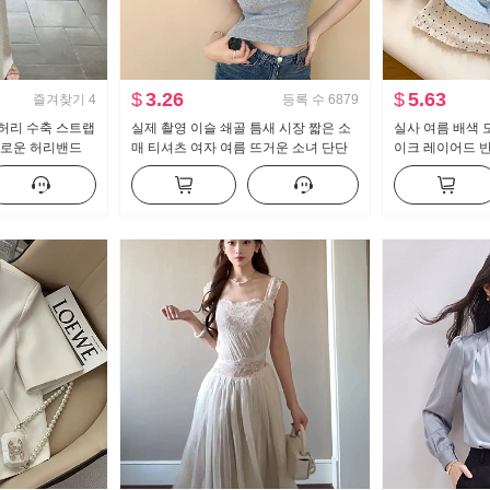
$
3.26
$
5.63
즐겨찾기
4
등록 수
6879
허리 수축 스트랩
실제 촬영 이슬 쇄골 틈새 시장 짧은 소
실사 여름 배색 
새로운 허리밴드
매 티셔츠 여자 여름 뜨거운 소녀 단단
이크 레이어드 반
마 세트
한 새로운 버튼 디자인 센스 짧은 단락
새로운 달콤한 스
맨위