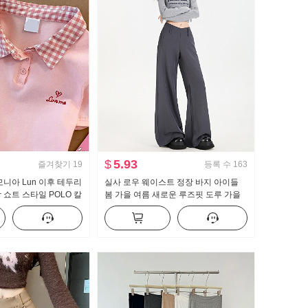
$
5.93
즐겨찾기
19
등록 수
163
암모니아 Lun 이후 테두리
실사 로우 웨이스트 정장 바지 아이들
 쇼트 스타일 POLO 칼
봄 가을 여름 새로운 루즈핏 도루 가을
가꾸기 작은 키 트렌디
센스 bf 느긋한 캐주얼 부츠컷 와이드 레
그 팬츠