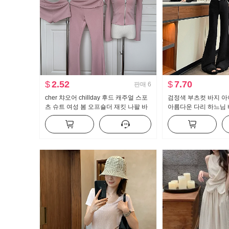
$
2.52
$
7.70
판매
6
cher 챠오어 chillday 후드 캐주얼 스포
검정색 부츠컷 바지 아이
츠 슈트 여성 봄 오프숄더 재킷 나팔 바
아름다운 다리 하느님
지 3종 세트
트 수퍼 모델 바지 몸
캐주얼 나팔 슬랙스