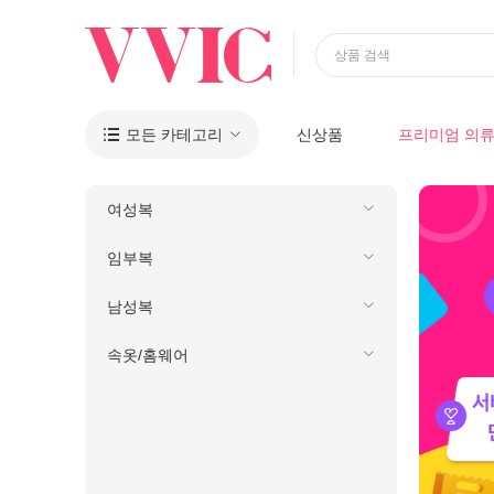
상품 검색
모든 카테고리
신상품
프리미엄 의

여성복
임부복
남성복
속옷/홈웨어