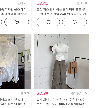
$
7.41
판매
251
판매
38
대중 디자인 센스 레이
요정 가스 펄럭 이는 휴가 바람 도트 무
일 조끼 베스트 하이웨이
늬 행침 목 캐미솔 2026 여름 도파민 케
넓은 다리 캐주얼 바지
이크 퍼프 인형 셔츠 맨위
$
7.70
판매
3
즐겨찾기
75
레이스 조끼 긴 소매 여
실사 회색 녹색 높음 거리 웃음 하 조수
투피스 슈트 달콤한 신
브랜드 워크웨어 청바지 여성 아메리칸