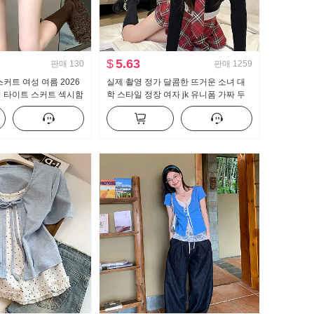
$
5.63
판매
130
판매
1259
커트 여성 여름 2026
실제 촬영 정가 달콤한 뜨거운 소녀 대
성 타이트 스커트 섹시함
학 스타일 정장 여자 jk 유니폼 가짜 두
트 한 마디 미니 스커트
조각 순수한 욕망 맨위 하프 바디 퀼로
트 2 피스 세트