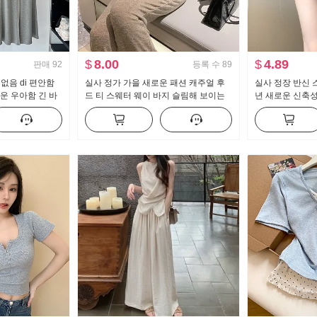
$
8.00
$
4.89
판매
92
등록 수
89
지 없음 di 편안함
실사 정가 가을 새로운 패션 캐주얼 후
실사 정장 반신 스
운 우아함 긴 바
드 티 스웨터 웨이 바지 슬림해 보이는
년 새로운 신축
얼 바지 여성
세트 스포츠 슈트 여성 트렌디
핫걸 하이웨이스