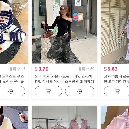
$
3.70
$
5.63
등록 수
16
등록 수
50
 털 트위스트 꽃 스
실사 2026 가을 새로운 디자인 검정색
실사 여름 새로운
 보이는 V넥 폴
긴팔 티셔츠 여성 비스듬한 어깨 아메리
단 오픈 가디건 
오픈 가디건
칸 핫걸 오프숄더 오프숄더 맨위
늬 여성 드레스 