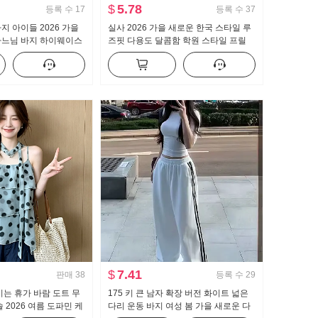
$
5.78
등록 수
17
등록 수
37
지 아이들 2026 가을
실사 2026 가을 새로운 한국 스타일 루
하느님 바지 하이웨이스
즈핏 다용도 달콤함 학원 스타일 프릴
지 몸매 가꾸기 신축성
긴팔 셔츠 여성 셔츠
랙스
$
7.41
판매
38
등록 수
29
이는 휴가 바람 도트 무
175 키 큰 남자 확장 버전 화이트 넓은
 2026 여름 도파민 케
다리 운동 바지 여성 봄 가을 새로운 다