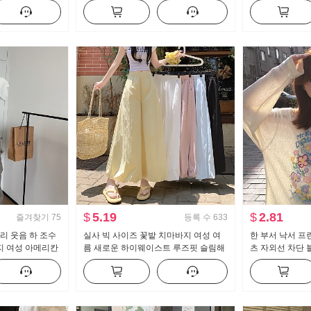
다리 캐주얼 바지
뜨개질 블라우스 캐미솔
이크 퍼프 인형 
$
5.19
$
2.81
즐겨찾기
75
등록 수
633
리 웃음 하 조수
실사 빅 사이즈 꽃밭 치마바지 여성 여
한 부서 낙서 프
지 여성 아메리칸
름 새로운 하이웨이스트 루즈핏 슬림해
츠 자외선 차단 
소 캐주얼 바지
보이는 도루 센스 배기 바지 캐주얼 와
루즈핏 느긋한 차
이드 레그 팬츠
맨위