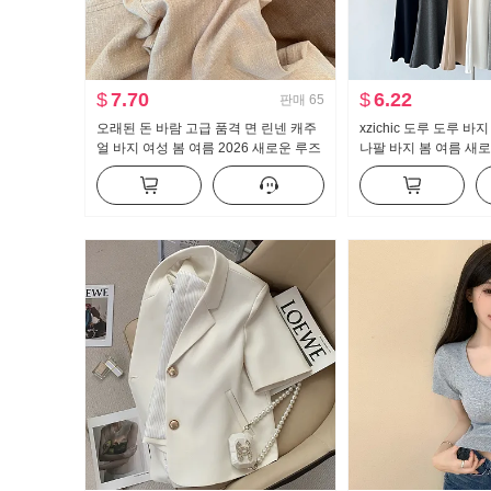
$
7.70
$
6.22
판매
65
오래된 돈 바람 고급 품격 면 린넨 캐주
xzichic 도루 도루 바
얼 바지 여성 봄 여름 2026 새로운 루즈
나팔 바지 봄 여름 새로
핏 슬림해 보이는 얇고 가벼운 스트레이
지 슬림해 보이는 캐주
트 팬츠