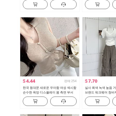
개 긴 소매 티셔츠 여자 프릴 허리 맨위
스트 도루 센스 넓은 
세트
$
4.44
$
7.70
판매
254
한국 동대문 새로운 우아함 여성 섹시함
실사 회색 녹색 높음 거
순수한 욕망 디스플레이 몸 측면 부서
브랜드 워크웨어 청바
버클 반팔 니트 티셔츠 맨위
레트로 루즈핏 바닥 청