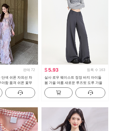
$
5.93
판매
72
등록 수
163
 단색 쉬폰 자외선 차
실사 로우 웨이스트 정장 바지 아이들
우아함 품격 쉬폰 꽃무
봄 가을 여름 새로운 루즈핏 도루 가을
투피스 세트
센스 bf 느긋한 캐주얼 부츠컷 와이드 레
그 팬츠