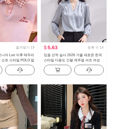
$
5.63
즐겨찾기
19
등록 수
14
암모니아 Lun 이후 테두리
있음 선적 실사 2026 가을 새로운 한국
 쇼트 스타일 POLO 칼
스타일 다용도 긴팔 캐주얼 셔츠 여성
가꾸기 작은 키 트렌디
셔츠