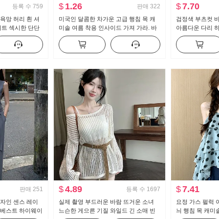
$
1.26
$
7.70
등록 수
759
판매
322
욕망 허리 흰 셔
미국인 달콤한 차가운 고급 행침 목 캐
검정색 부츠컷 바
피트 섹시한 단단
미솔 여름 착용 인사이드 가져 가라. 바
아름다운 다리 
력 작업복
지를 입는 셔츠 뜨거운 소녀 뜨개질 튜
트 수퍼 모델 바
브 톱 맨위
캐주얼 나팔 슬
$
4.89
$
7.41
판매
251
등록 수
1697
디자인 센스 레이
실제 촬영 부드러운 바람 뜨거운 소녀
요정 가스 펄럭 
 베스트 하이웨이
느슨한 게으른 기질 와일드 긴 소매 빈
늬 행침 목 캐미솔