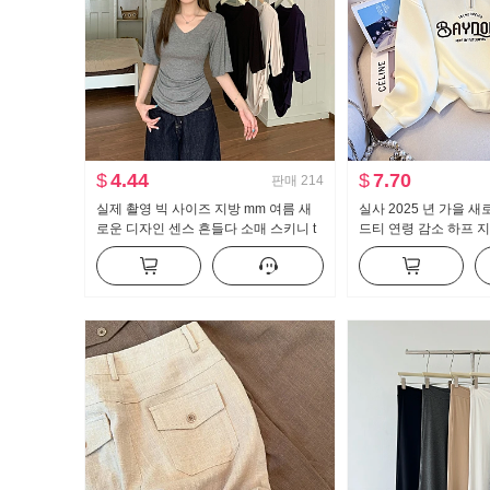
$
4.44
$
7.70
판매
214
실제 촬영 빅 사이즈 지방 mm 여름 새
실사 2025 년 가을 새
로운 디자인 센스 흔들다 소매 스키니 t
드티 연령 감소 하프 지
캐주얼 슬림해 보이는 몸매 가꾸기 만나
칼라 캐주얼 다용도 슬
는 맨위