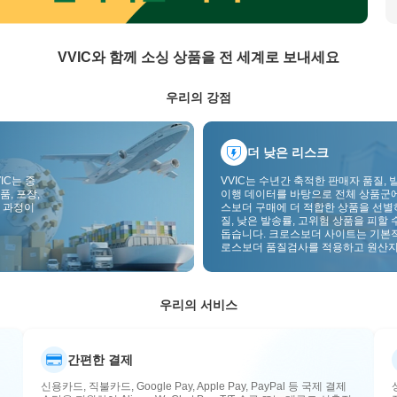
VVIC와 함께 소싱 상품을 전 세계로 보내세요
우리의 강점
더 낮은 리스크
IC는 중
VVIC는 수년간 축적한 판매자 품질, 
품, 포장,
이행 데이터를 바탕으로 전체 상품군
 과정이
스보더 구매에 더 적합한 상품을 선별
질, 낮은 발송률, 고위험 상품을 피할 
돕습니다. 크로스보더 사이트는 기본
로스보더 품질검사를 적용하고 원산지
부착하여 품질, 통관, 사후관리 리스
낮춥니다.
우리의 서비스
간편한 결제
신용카드, 직불카드, Google Pay, Apple Pay, PayPal 등 국제 결제