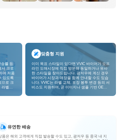
맞춤형 지원
발송률 등
이미 목표 스타일이 있다면 VVIC 바이어가 오프
에서 크로
라인 도매시장에 직접 방문해 동일하거나 유사
하여 저품
한 스타일을 찾아드립니다. 광저우에 계신 경우
수 있도록
바이어가 시장과 매장을 함께 안내할 수도 있습
적으로 크
니다. VVIC는 라벨 교체, 포장 봉투 변경 등의 서
 라벨을
비스도 지원하며, 곧 이미지나 샘플 기반 OEM
크를 한층
맞춤 제작도 지원할 예정입니다. 이를 통해 구매
를 비즈니스에 더 잘 맞는 공급망 역량으로 전환
할 수 있습니다.
유연한 배송
상품은 해외 고객에게 직접 발송할 수도 있고, 광저우 등 중국 내 지