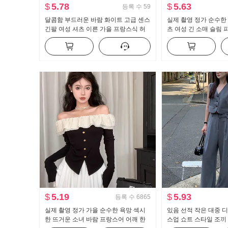
$
5.78
$
5.63
등록 수
59
달콤함 부드러운 바람 화이트 고급 센스
실제 촬영 정가 순수한 
긴팔 여성 셔츠 이른 가을 프랑스식 허
츠 여성 긴 소매 슬림 
리 수축 슬림해 보이는 맨위
한 셔츠 ol 유니폼 경
$
5.19
$
5.93
등록 수
6865
실제 촬영 정가 가을 순수한 욕망 섹시
있음 선적 작은 대중 
한 뜨거운 소녀 바람 프랑스어 어깨 한
스업 쇼트 스타일 조끼