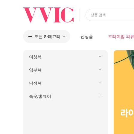
상품 검색
모든 카테고리
신상품
프리미엄 의

여성복
임부복
남성복
속옷/홈웨어