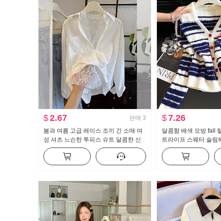
$
2.67
$
7.26
판매
3
봄과 여름 고급 레이스 조끼 긴 소매 여
달콤함 배색 모방 fall
성 셔츠 느슨한 투피스 슈트 달콤한 신
트라이프 스웨터 슬림해
선한
로 칼라 레이스 니트 