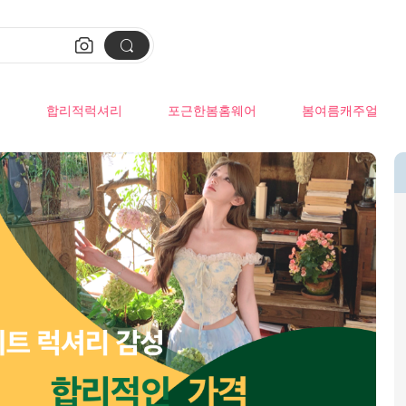


류
합리적럭셔리
포근한봄홈웨어
봄여름캐주얼