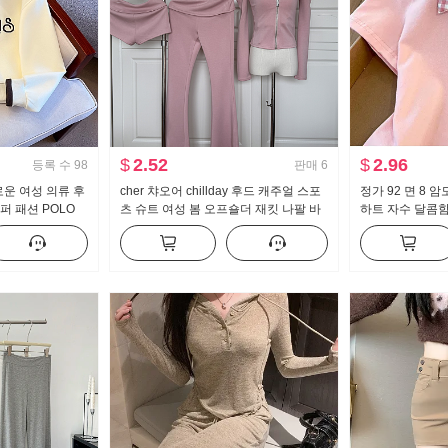
$
2.52
$
2.96
등록 수
98
판매
6
로운 여성 의류 후
cher 챠오어 chillday 후드 캐주얼 스포
정가 92 면 8 
퍼 패션 POLO
츠 슈트 여성 봄 오프숄더 재킷 나팔 바
하트 자수 달콤함
림해 보이는
지 3종 세트
라 티셔츠 몸매 