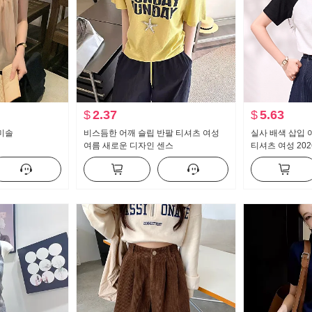
$
2.37
$
5.63
캐미솔
비스듬한 어깨 슬립 반팔 티셔츠 여성
실사 배색 삽입 
여름 새로운 디자인 센스
티셔츠 여성 202
다운 작은 맨위