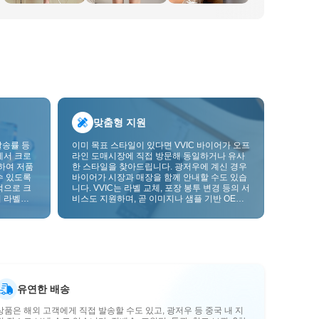
맞춤형 지원
발송률 등
이미 목표 스타일이 있다면 VVIC 바이어가 오프
에서 크로
라인 도매시장에 직접 방문해 동일하거나 유사
하여 저품
한 스타일을 찾아드립니다. 광저우에 계신 경우
수 있도록
바이어가 시장과 매장을 함께 안내할 수도 있습
적으로 크
니다. VVIC는 라벨 교체, 포장 봉투 변경 등의 서
 라벨을
비스도 지원하며, 곧 이미지나 샘플 기반 OEM
크를 한층
맞춤 제작도 지원할 예정입니다. 이를 통해 구매
를 비즈니스에 더 잘 맞는 공급망 역량으로 전환
할 수 있습니다.
유연한 배송
상품은 해외 고객에게 직접 발송할 수도 있고, 광저우 등 중국 내 지