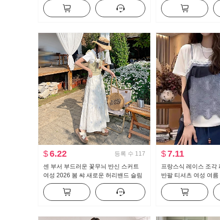
사탕 색상 여성 셔츠 재킷
해 보이는 타이트 스커
$
6.22
$
7.11
등록 수
117
센 부서 부드러운 꽃무늬 반신 스커트
프랑스식 레이스 조각
여성 2026 봄 쌰 새로운 허리밴드 슬림
반팔 티셔츠 여성 여름 
해 보이는 품격 중간 길이 우산 치마
자인 센스 작은 대중 
맨위