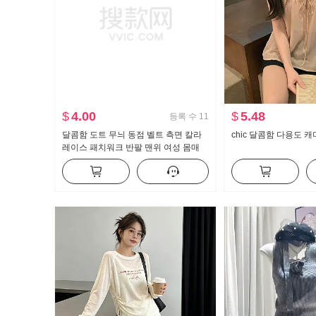
$
4.00
$
5.48
등록 수
11
달콤함 도트 무늬 동점 벨트 측면 칼라
chic 달콤함 다용도 
레이스 패치워크 반팔 맨위 여성 몸매
가꾸기 슬림해 보이는 연령 감소 맨위