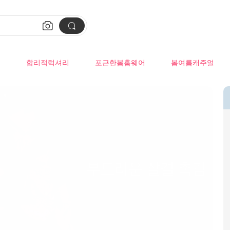


류
합리적럭셔리
포근한봄홈웨어
봄여름캐주얼