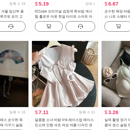
$
5.19
$
6.67
등록 수
34
판매
1
을 겨울 임산부 꽃
021ope 오리지널 검정색 튜브탑 섹시
순수한 욕망 바
 루즈핏 표지 고
함 홀로우 아웃 핫걸 타이트 스커트 아
스 니트 스웨터 
 세트
세트산 주간 실크 쇼트 스타일 드레스
인사이드 가져 가
러운 긴팔 스웨
$
7.11
$
3.26
등록 수
16
등록 수
31
드레스 순수한 욕
달콤함 소녀 바람 V넥 레이스업 레이스
실제 촬영 정가 
몸매 가꾸기 슬림
민소매 인형 셔츠 여성 여름 디자인 센
몸의 센스 슬링 