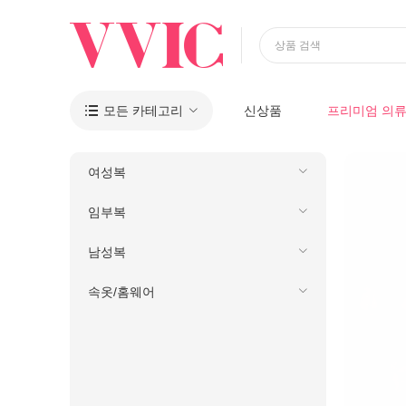
상품 검색
모든 카테고리
신상품
프리미엄 의

여성복
임부복
남성복
속옷/홈웨어