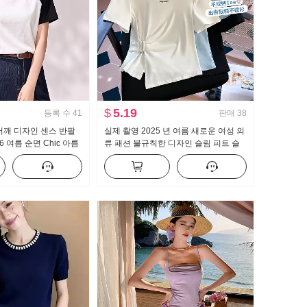
$
5.19
등록 수
41
판매
38
어깨 디자인 센스 반팔
실제 촬영 2025 년 여름 새로운 여성 의
6 여름 순면 Chic 아름
류 패션 불규칙한 디자인 슬림 피트 슬
림 와일드 티셔츠 맨위