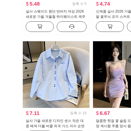
$
5.48
$
4.74
등록 수
5
실사 스웨이드 원단 반바지 여성 2026
신제품 실사 2026 가
새로운 가을 겨울철 하이웨이스트 캐주
밭 꽃무늬 조끼 스커트
얼 바지 아메리칸 커피 색상 루즈핏 넓
기 니트 만나는 투피스
은 다리 핫 바지
$
7.11
$
6.67
등록 수
15
실사 가을 새로운 디자인 센스 작은 대
달콤한 핫걸 꽃 슬립 
중 배색 더블 버클 외국 가스 자수 순면
망 섹시함 주름 망사 