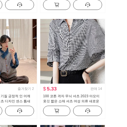
자 슬림 피트 민소매 외투 맨위
$
5.33
즐겨찾기
2
판매
14
기질 긍정적 인 어깨
100 코튼 격자 무늬 셔츠 2023 아모이
츠 디자인 센스 틈새
옷깃 짧은 소매 셔츠 여성 의류 새로운
 레트로 스택 착용 조끼
맨위