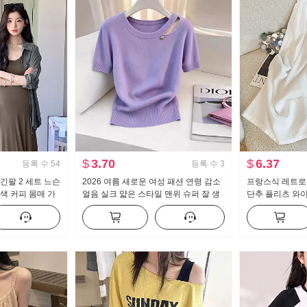
$
3.70
$
6.37
등록 수
54
등록 수
3
긴팔 2 세트 느슨
2026 여름 새로운 여성 패션 연령 감소
프랑스식 레트로 
색 커피 몸매 가
얼음 실크 얇은 스타일 맨위 슈퍼 잘 생
단추 플리츠 와이
츠 세트
긴 보라색 라운드 넥 반팔 니트 스웨터
성 여름 느긋한 
얼 바지