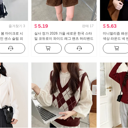
$
5.19
$
5.63
즐겨찾기
3
판매
17
라. 봄 마이크로 시
실사 정가 2026 가을 새로운 한국 스타
미니멀리즘 패션
인 센스 슬림 피
일 코듀로이 와이드 레그 팬츠 허리밴드
색상 라운드 넥 
디자인 센스 캐주얼 반바지 여성
용도 슬림해 보이는