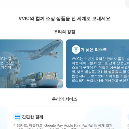
VVIC와 함께 소싱 상품을 전 세계로 보내세요
우리의 강점
더 낮은 리스크
IC는 중
VVIC는 수년간 축적한 판매자 품질, 
품, 포장,
이행 데이터를 바탕으로 전체 상품군
 과정이
스보더 구매에 더 적합한 상품을 선별
질, 낮은 발송률, 고위험 상품을 피할 
돕습니다. 크로스보더 사이트는 기본
로스보더 품질검사를 적용하고 원산지
부착하여 품질, 통관, 사후관리 리스
낮춥니다.
우리의 서비스
간편한 결제
신용카드, 직불카드, Google Pay, Apple Pay, PayPal 등 국제 결제