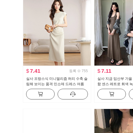
$
7.41
$
7.11
등록 수
755
실사 프랑스식 미니멀리즘 허리 수축 슬
실사 지금 임산부 가을 
림해 보이는 품격 민소매 드레스 여름
함 센스 레트로 회색 녹
로얄 자매 빛 요리 한 바람 아름다운 차
꾸기 슬림해 보이는 셔
휴식 치마