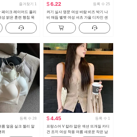
$
6.22
즐겨찾기
1
등록 수
25
람 페이크 레이어드 플리
켜기 실사 명문 여성 바람 비즈 박기 나
여성 밝은 훈련 행침 목
비 매듭 벨벳 여성 셔츠 가을 디자인 센
라. 루즈핏 v 칼라 부드
스 홀치기 염색 셔츠 프랑스식 아름다운
터
$
4.45
등록 수
28
등록 수
1
여름 얼음 실크 젤리 알
프랑스어 V 칼라 얇은 섹션 뜨개질 카디
맨위
건 조끼 여성 착용 여름 새로운 작은 남