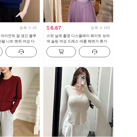
$
6.67
등록 수
20
등록 수
165
 자이언트 잘 생긴 블루
스팟 실제 촬영 디스플레이 화이트 보라
반팔 니트 맨위 여성 다
색 슬링 여성 드레스 여름 해변가 휴가
 2026 년 봄 새로운
치마 높은 허리 슬림 그리고 발목 롱 스
커트