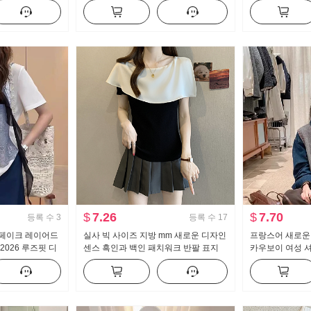
트 미니 스커트
스 루즈핏 한 마디 연꽃 잎 치마 조끼
$
7.26
$
7.70
등록 수
3
등록 수
17
 페이크 레이어드
실사 빅 사이즈 지방 mm 새로운 디자인
프랑스어 새로운 
2026 루즈핏 디
센스 흑인과 백인 패치워크 반팔 표지
카우보이 여성 셔
레이스 작은 셔츠
고기 슬림해 보이는 맨위
시장 Chic 맨위
셔츠