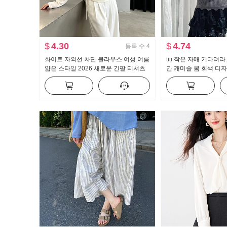
$
4.30
$
4.74
등록 수
4
화이트 자외선 차단 블라우스 여성 여름
titi 작은 자매 기다려
얇은 스타일 2026 새로운 긴팔 티셔츠
간 캐미솔 봄 회색 디자
루즈핏 라이 경기 서울 주간 실크 맨위
트 슬림 뜨개질 맨위