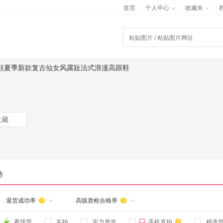
首页
个人中心
收藏夹
鞋夏季新款复古仙女风露趾法式浪漫高跟鞋
收藏
特
退货成功率
高级质检合格率



看现货
实拍
实力质造
手机直拍
精选