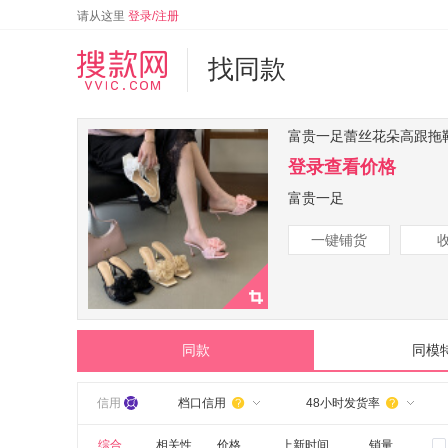
请从这里
登录/注册
找同款
富贵一足蕾丝花朵高跟拖
登录查看价格
富贵一足
一键铺货
同款
同模
信用
档口信用
48小时发货率


综合
相关性
价格
上新时间
销量