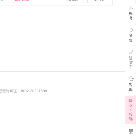

账
号

7月3
通
知
6月3

进
货
车

客
服
营许可证：粤B2-20221598
建
议
•
投
诉
