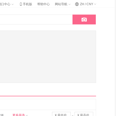

档口中心
手机版
帮助中心
网站导航
ZH / CNY

更多筛选
货源