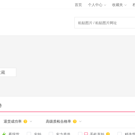
首页
个人中心
收藏夹
收藏
特
退货成功率
高级质检合格率



看现货
实拍
实力质造
手机直拍
精选