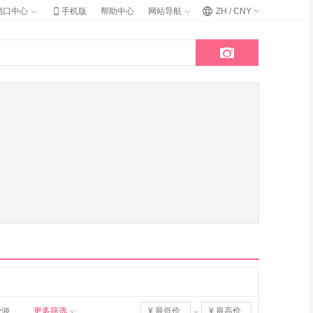

档口中心
手机版
帮助中心
网站导航
ZH / CNY

更多筛选
货源