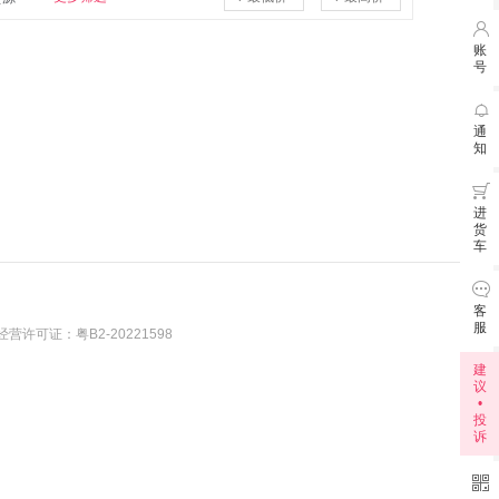

账
号

7月3
通
知
6月3

进
货
车

客
服
营许可证：粤B2-20221598
建
议
•
投
诉
