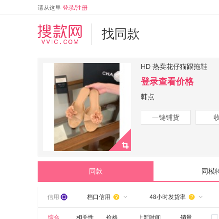
请从这里
登录/注册
找同款
HD 热卖花仔猫跟拖鞋
登录查看价格
韩点
一键铺货
同款
同模
信用
档口信用
48小时发货率


综合
相关性
价格
上新时间
销量