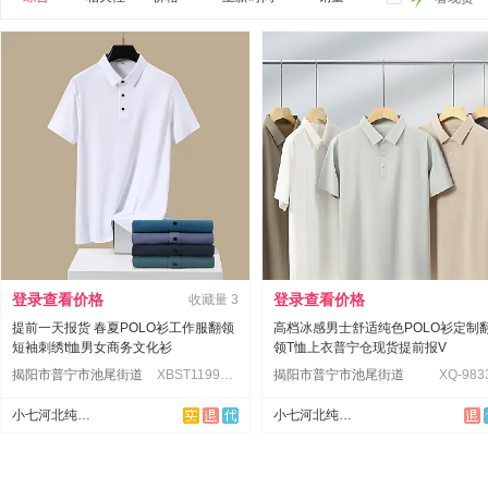
登录查看价格
登录查看价格
收藏量
3
提前一天报货 春夏POLO衫工作服翻领
高档冰感男士舒适纯色POLO衫定制
短袖刺绣t恤男女商务文化衫
领T恤上衣普宁仓现货提前报V
揭阳市普宁市池尾街道
XBST1199#冰丝无痕高端翻领
揭阳市普宁市池尾街道
XQ-983
小七河北纯棉团服定制
小七河北纯棉团服定制