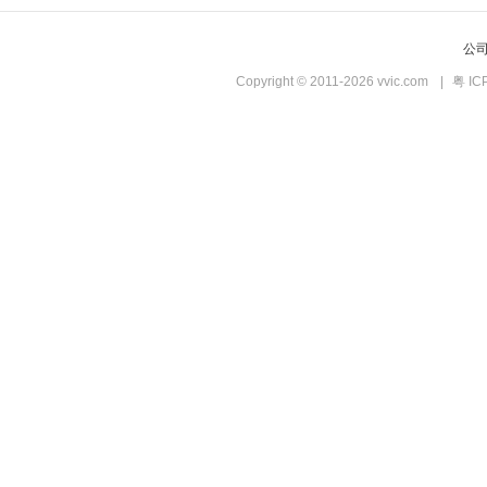
公
Copyright © 2011-2026 vvic.com
|
粤 IC