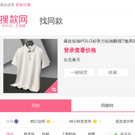
请从这里
登录/注册
找同款
爆款短袖POLO衫弹力短袖翻领T恤
登录查看价格
台北春天
一键铺货
收藏
同款
同模特
信用
档口信用
48小时发货率
退货成功率


综合
相关性
价格
上新时间
销量
看现货