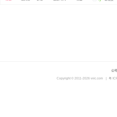
公
Copyright © 2011-2026 vvic.com
|
粤 IC