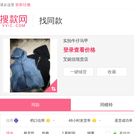
请从这里
登录/注册
找同款
实拍牛仔马甲
登录查看价格
艾妮信现货店
一键铺货
收藏
同款
同模特
信用
档口信用
48小时发货率
退货成功率


综合
相关性
价格
上新时间
销量
看现货