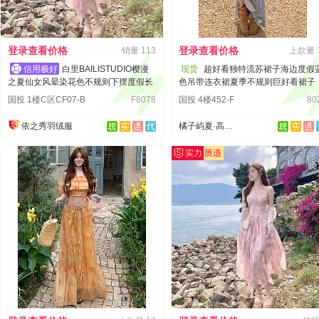
登录查看价格
登录查看价格
销量
113
上款量
白里BAILISTUDIO樱漫
现货
超好看独特流苏裙子海边度假
之夏仙女风晕染花色不规则下摆度假长
色吊带连衣裙夏季不规则巨好看裙子
裙
国投 1楼C区CF07-B
F8078
国投 4楼452-F
80
依之秀羽绒服
橘子屿夏·高品质