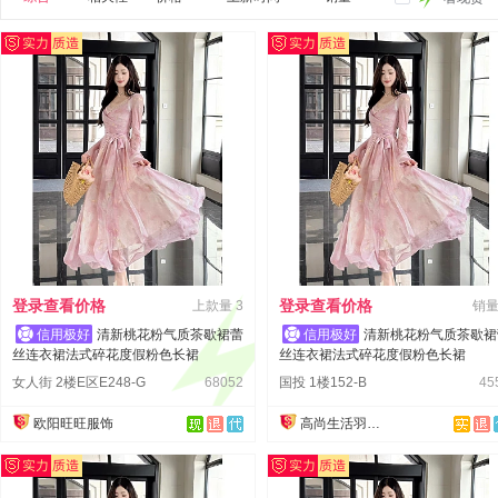
登录查看价格
登录查看价格
上款量
3
销
清新桃花粉气质茶歇裙蕾
清新桃花粉气质茶歇裙
丝连衣裙法式碎花度假粉色长裙
丝连衣裙法式碎花度假粉色长裙
女人街 2楼E区E248-G
68052
国投 1楼152-B
45
欧阳旺旺服饰
高尚生活羽绒服