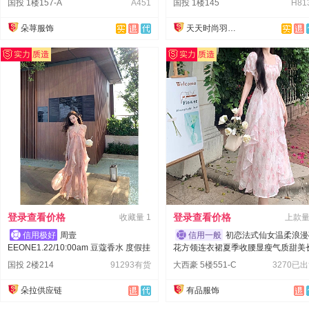
国投 1楼157-A
A451
国投 1楼145
H81
朵荨服饰
天天时尚羽绒服
登录查看价格
登录查看价格
收藏量
1
上款
周壹
初恋法式仙女温柔浪漫
EEONE1.22/10:00am 豆蔻香水 度假挂
花方领连衣裙夏季收腰显瘦气质甜美
脖绑带带胸垫露背连衣裙
裙子
国投 2楼214
91293有货
大西豪 5楼551-C
3270已
朵拉供应链
有品服饰