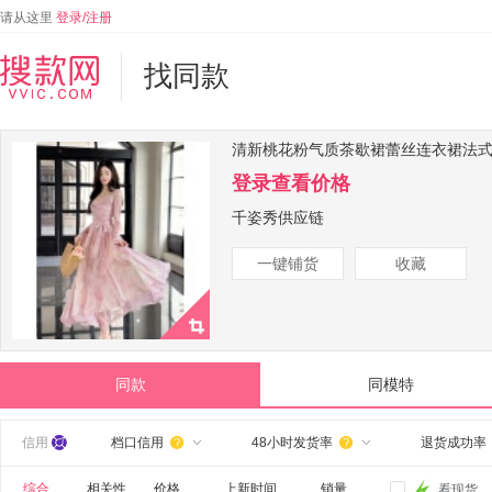
请从这里
登录/注册
找同款
清新桃花粉气质茶歇裙蕾丝连衣裙法
登录查看价格
千姿秀供应链
一键铺货
收藏
同款
同模特
信用
档口信用
48小时发货率
退货成功率


综合
相关性
价格
上新时间
销量
看现货