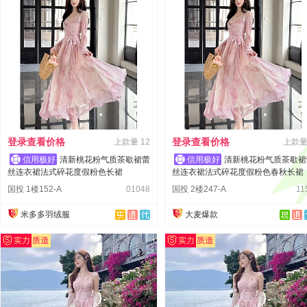
登录查看价格
登录查看价格
上款量
12
上款
清新桃花粉气质茶歇裙蕾
清新桃花粉气质茶歇裙
丝连衣裙法式碎花度假粉色长裙
丝连衣裙法式碎花度假粉色春秋长裙
国投 1楼152-A
01048
国投 2楼247-A
11
米多多羽绒服
大麦爆款