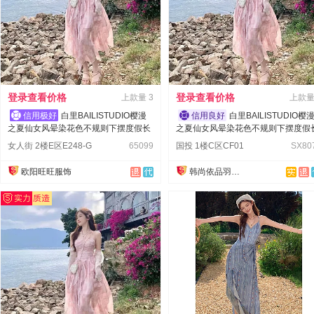
登录查看价格
登录查看价格
上款量
3
上款
白里BAILISTUDIO樱漫
白里BAILISTUDIO樱
之夏仙女风晕染花色不规则下摆度假长
之夏仙女风晕染花色不规则下摆度假
裙
裙
女人街 2楼E区E248-G
65099
国投 1楼C区CF01
SX80
欧阳旺旺服饰
韩尚依品羽绒服