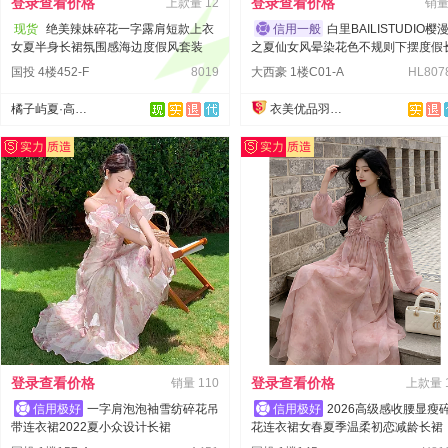
登录查看价格
登录查看价格
上款量
12
销
现货
绝美辣妹碎花一字露肩短款上衣
白里BAILISTUDIO樱
女夏半身长裙氛围感海边度假风套装
之夏仙女风晕染花色不规则下摆度假
裙
国投 4楼452-F
8019
大西豪 1楼C01-A
HL807
橘子屿夏·高品质
衣美优品羽绒服
登录查看价格
登录查看价格
销量
110
上款量
一字肩泡泡袖雪纺碎花吊
2026高级感收腰显瘦
带连衣裙2022夏小众设计长裙
花连衣裙女春夏季温柔初恋减龄长裙