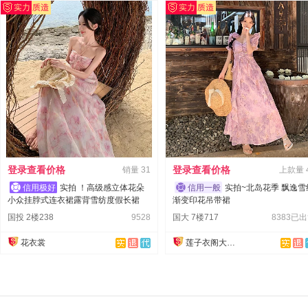
登录查看价格
登录查看价格
销量
31
上款量
实拍 ！高级感立体花朵
实拍~北岛花季 飘逸雪
小众挂脖式连衣裙露背雪纺度假长裙
渐变印花吊带裙
国投 2楼238
9528
国大 7楼717
8383已
花衣裳
莲子衣阁大码女装