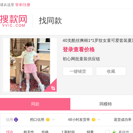
请从这里
登录/注册
找同款
40支酷丝爽棉1*1罗纹女童可爱套装夏
登录查看价格
初心网批童装供应链
一键铺货
收藏
同款
同模特
信用
档口信用
48小时发货率
退货成功率


综合
相关性
价格
上新时间
销量
看现货