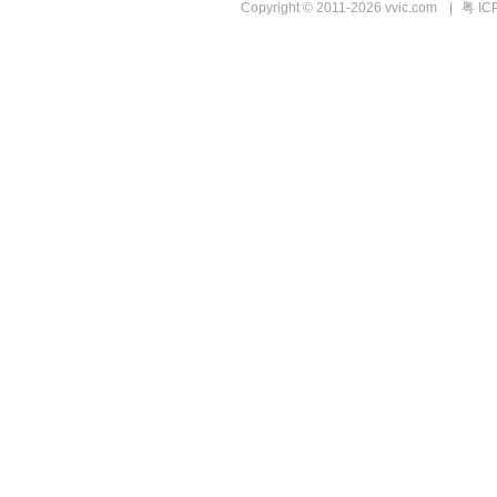
Copyright © 2011-2026 vvic.com
|
粤 IC