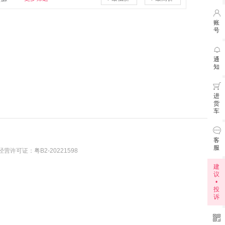

账
号

7月3
通
知
6月3

进
货
车

客
服
营许可证：粤B2-20221598
建
议
•
投
诉
