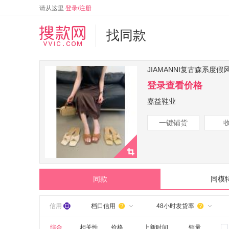
请从这里
登录/注册
找同款
JIAMANNI复古森系度
登录查看价格
嘉益鞋业
一键铺货
同款
同模
信用
档口信用
48小时发货率


综合
相关性
价格
上新时间
销量