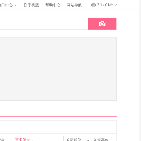

档口中心
手机版
帮助中心
网站导航
ZH / CNY

更多筛选
货源