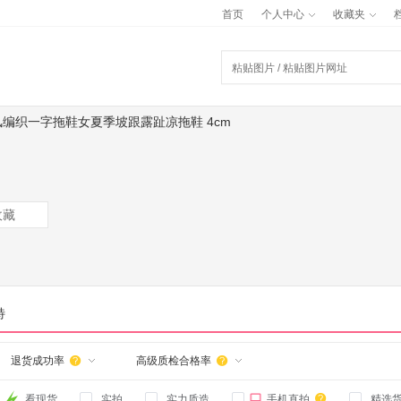
首页
个人中心
收藏夹
假风编织一字拖鞋女夏季坡跟露趾凉拖鞋 4cm
收藏
特
退货成功率
高级质检合格率



看现货
实拍
实力质造
手机直拍
精选