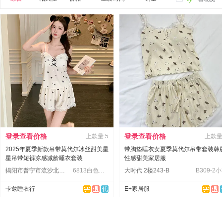
登录查看价格
登录查看价格
上款量
5
上款
2025年夏季新款吊带莫代尔冰丝甜美星
带胸垫睡衣女夏季莫代尔吊带套装韩
星吊带短裤凉感减龄睡衣套装
性感甜美家居服
揭阳市普宁市流沙北街道
6813白色星星吊带短裤
大时代 2楼243-B
B309-2
卡兹睡衣行
E+家居服