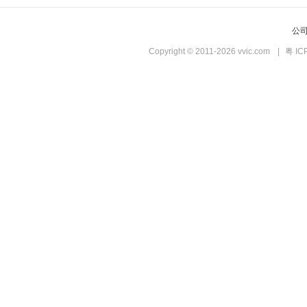
公
Copyright © 2011-2026 vvic.com
|
粤 IC