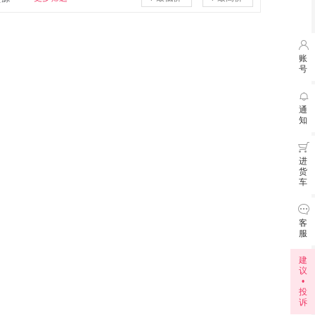

账
号

7月3
通
知
6月3

进
货
车

客
服
建
议
•
投
诉