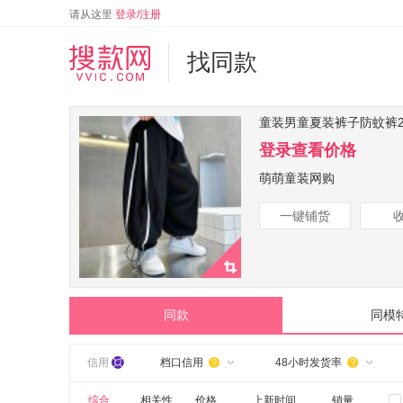
请从这里
登录/注册
找同款
童装男童夏装裤子防蚊裤2
登录查看价格
萌萌童装网购
一键铺货
同款
同模
信用
档口信用
48小时发货率


综合
相关性
价格
上新时间
销量