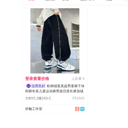
登录查看价格
上款量
4
欧棉绒复真超男童裤子休
闲裤冬装儿童运动裤男孩百搭长裤加绒
大时代 2楼243-C
F53342
舒畅工作室