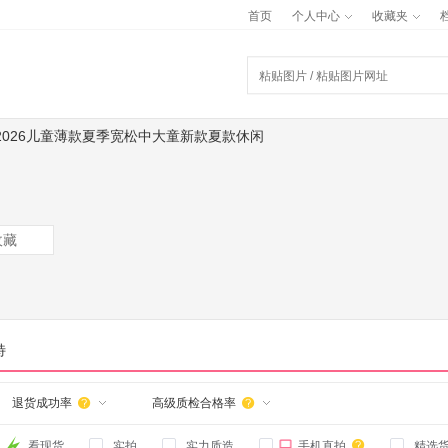
首页
个人中心
收藏夹
026儿童薄款夏季宽松中大童新款夏款休闲
收藏
特
退货成功率
高级质检合格率



看现货
实拍
实力质造
手机直拍
精选