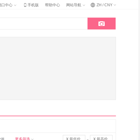

档口中心
手机版
帮助中心
网站导航
ZH / CNY

更多筛选
货源