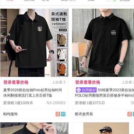
登录查看价格
登录查看价格
上款量
2
上款量
夏季2026新款短袖Polo衫男短袖时尚
50棉夏季2023新款短
休闲翻领潮流打底上衣百搭T恤
POLO衫男翻领男装百搭修身半袖ins
流体恤
新潮都 1楼1049-B
NX-268883
新潮都 1楼1073-D
5
帕纯服饰
酷衣族男装