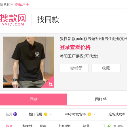
请从这里
登录/注册
找同款
狼性新款polo衫男短袖t恤男生翻领
登录查看价格
桦阳工厂供应(可代发)
一键铺货
收藏
同款
同模特
信用
档口信用
48小时发货率
退货成功率


综合
相关性
价格
上新时间
销量
看现货