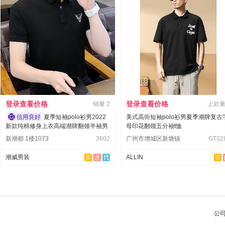
登录查看价格
登录查看价格
销量
2
上款
夏季短袖polo衫男2022
美式高街短袖polo衫男夏季潮牌复古
新款纯棉修身上衣高端潮牌翻领半袖男
母印花翻领五分袖t恤
士t恤
新潮都 1楼1073
3602
广州市增城区新塘镇
GT32
潮威男装
ALLIN
公