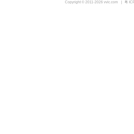
Copyright © 2011-2026 vvic.com
|
粤 IC