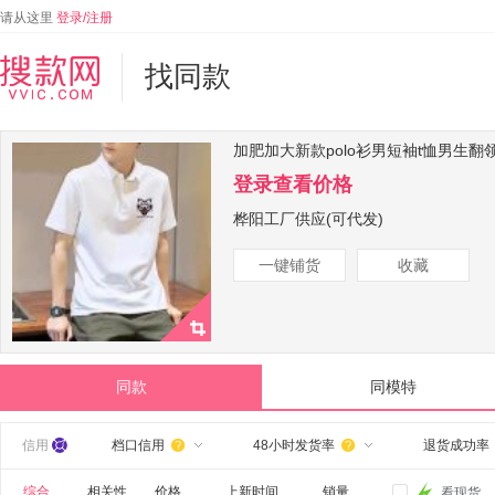
请从这里
登录/注册
找同款
加肥加大新款polo衫男短袖t恤男生
登录查看价格
桦阳工厂供应(可代发)
一键铺货
收藏
同款
同模特
信用
档口信用
48小时发货率
退货成功率


综合
相关性
价格
上新时间
销量
看现货