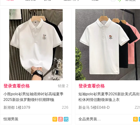
登录查看价格
登录查看价格
销量
2
小熊polo衫男短袖痞帅衬衫高端夏季
短袖polo衫男夏季2026新款美式高
2025新款保罗翻领针织潮牌t恤
松休闲情侣翻领体恤上衣
新潮都 1楼1079
226
新金马 5楼E048-D
Z2
恒潮男装
全品类男装供应链