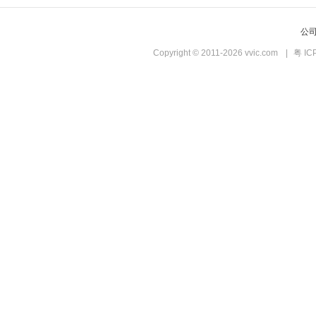
公
Copyright © 2011-2026 vvic.com
|
粤 IC