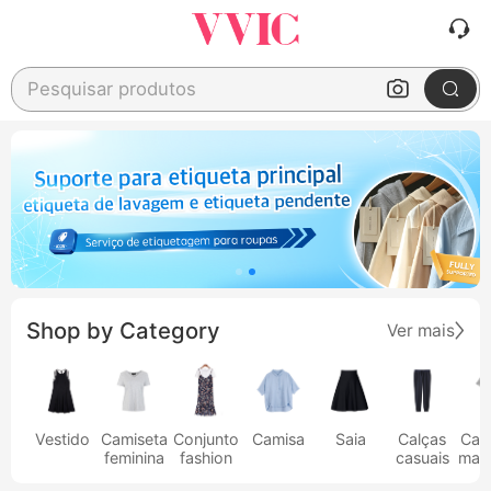
Pesquisar produtos
Shop by Category
Ver mais
Vestido
Camiseta
Conjunto
Camisa
Saia
Calças
Cam
feminina
fashion
casuais
masc