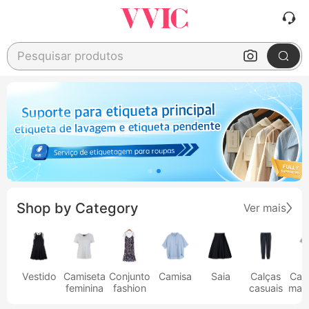
Pesquisar produtos
Shop by Category
Ver mais
Vestido
Camiseta
Conjunto
Camisa
Saia
Calças
Cam
feminina
fashion
casuais
masc