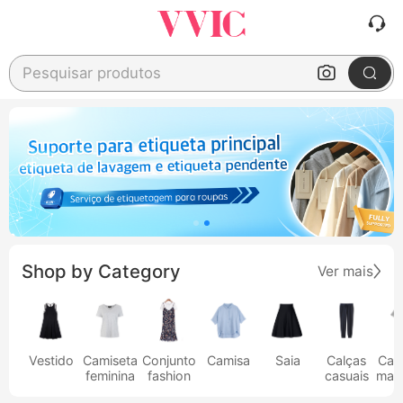
Pesquisar produtos
Shop by Category
Ver mais
Vestido
Camiseta
Conjunto
Camisa
Saia
Calças
Cam
feminina
fashion
casuais
masc