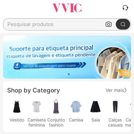
Pesquisar produtos
Shop by Category
Ver mais
Vestido
Camiseta
Conjunto
Camisa
Saia
Calças
Cam
feminina
fashion
casuais
masc