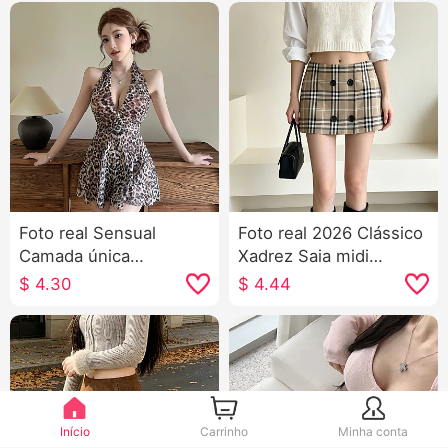
Foto real Sensual
Foto real 2026 Clássico
Camada única
Xadrez Saia midi
Transparente v Colar
Segurança Calças Saia
$
4.30
$
4.44
Cintura alta Cintura
curta Feminino Verão
ajustada a Pêndulo Tule
Botão duplo Pequeno a
Estampa Efeito
Saia
emagrecedor Vestido
Início
Carrinho
Minha conta