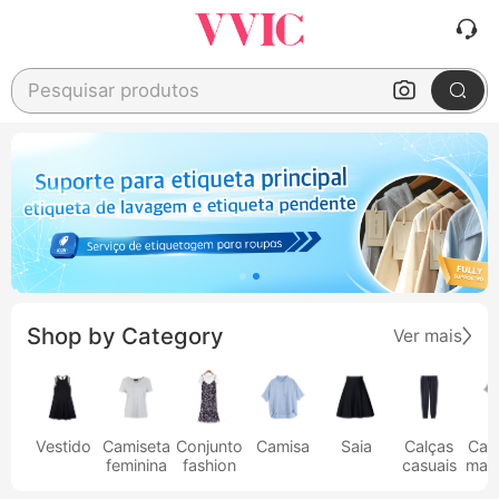
Pesquisar produtos
Shop by Category
Ver mais
Vestido
Camiseta
Conjunto
Camisa
Saia
Calças
Cam
feminina
fashion
casuais
masc