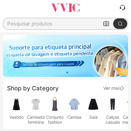
Pesquisar produtos
Shop by Category
Ver mais
Vestido
Camiseta
Conjunto
Camisa
Saia
Calças
Cam
feminina
fashion
casuais
masc