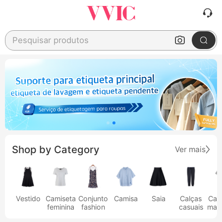
Pesquisar produtos
Shop by Category
Ver mais
Vestido
Camiseta
Conjunto
Camisa
Saia
Calças
Cam
feminina
fashion
casuais
masc