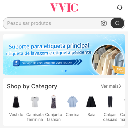
Pesquisar produtos
Shop by Category
Ver mais
Vestido
Camiseta
Conjunto
Camisa
Saia
Calças
Cam
feminina
fashion
casuais
masc