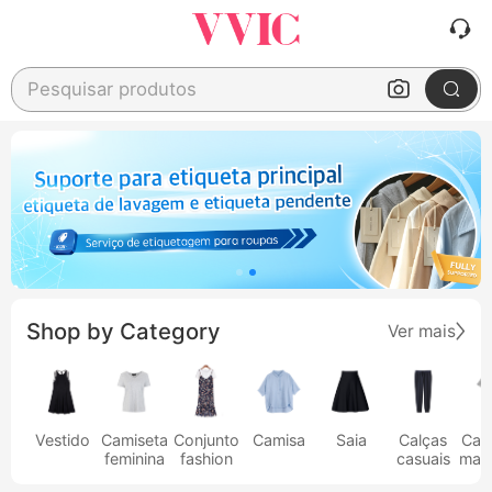
Pesquisar produtos
Shop by Category
Ver mais
Vestido
Camiseta
Conjunto
Camisa
Saia
Calças
Cam
feminina
fashion
casuais
masc