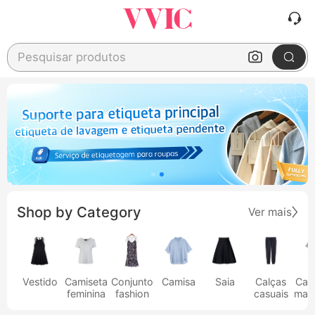
Pesquisar produtos
Shop by Category
Ver mais
Vestido
Camiseta
Conjunto
Camisa
Saia
Calças
Cam
feminina
fashion
casuais
masc